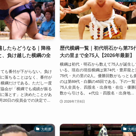
越したらどうなる｜降格
歴代横綱一覧｜初代明石から第75
と、負け越した横綱の全
大の里まで全75人【2026年最新】
横綱は初代・明石から数えて75人が誕生し
いる。現在の現役横綱は第74代・豊昇龍と
しても番付が下がらない。負け
75代・大の里の2人。優勝回数がもっとも
関に落ちることはなく、番付が
のは第69代・白鵬の45回である。下の一覧
は横綱だけである。ただし一度
75人全員を、四股名・出身地・在位・優勝
撲協会が「横綱でも成績が振る
数から引ける。 ※代位・四股名・出身地...
関に落とす」と決めたことがあ
月20日の役員会での決定で...
2026年7月6日
大相撲
大相