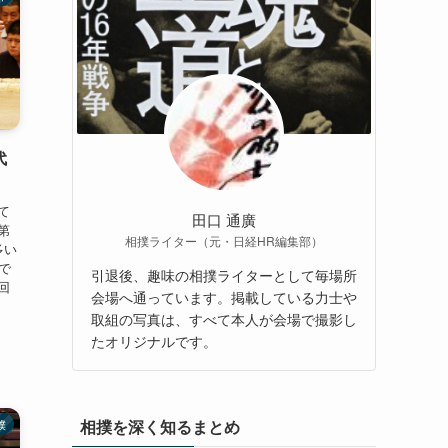
代
て
田口 通廣
第
相撲ライター（元・日経HR編集部）
多い
で
引退後、趣味の相撲ライターとして毎場所
回
会場へ通っています。掲載している力士や
取組の写真は、すべて本人が会場で撮影し
たオリジナルです。
相撲を深く知るまとめ
撲