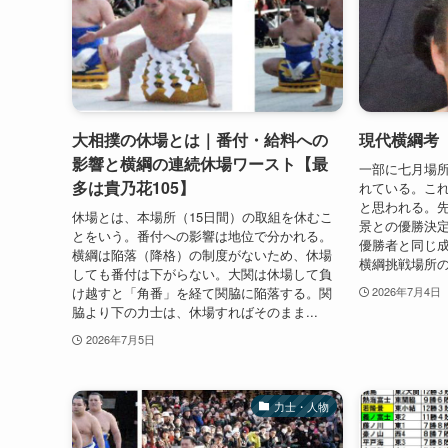
大相撲の休場とは｜番付・給料への
現代横綱考
影響と横綱の連続休場ワースト【最
一部に七月場
多は貴乃花105】
れている。こ
と思われる。先
休場とは、本場所（15日間）の取組を休むこ
景との優勝決
とをいう。番付への影響は地位で分かれる。
優勝者と同じ
横綱は陥落（降格）の制度がないため、休場
横綱挑戦場所の
しても番付は下がらない。大関は休場して負
け越すと「角番」を経て関脇に陥落する。関
2026年7月4日
脇より下の力士は、休場すればそのまま...
2026年7月5日
力士・人物