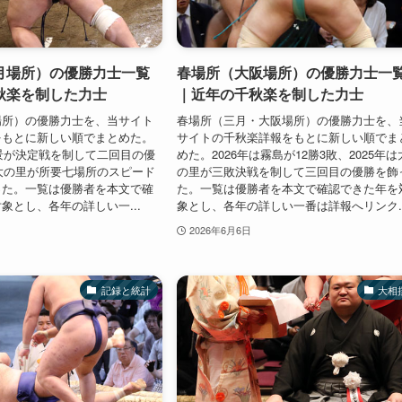
月場所）の優勝力士一覧
春場所（大阪場所）の優勝力士一
秋楽を制した力士
｜近年の千秋楽を制した力士
場所）の優勝力士を、当サイト
春場所（三月・大阪場所）の優勝力士を、
をもとに新しい順でまとめた。
サイトの千秋楽詳報をもとに新しい順でま
隆景が決定戦を制して二回目の優
めた。2026年は霧島が12勝3敗、2025年は
は大の里が所要七場所のスピード
の里が三敗決戦を制して三回目の優勝を飾
った。一覧は優勝者を本文で確
た。一覧は優勝者を本文で確認できた年を
象とし、各年の詳しい一...
象とし、各年の詳しい一番は詳報へリンク..
2026年6月6日
記録と統計
大相