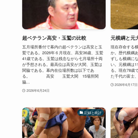
超ベテラン高安・玉鷲の比較
元横綱と元
五月場所番付で幕内の超ベテランは高安と玉
現在存命する
鷲である。2026年６月現在、高安36歳、玉鷲
か。歴代横綱
41歳である。玉鷲は残念ながら七月場所十両
ずしも横綱に
が予想される。最高位は高安が大関、玉鷲は
い。元横綱は1
関脇である。幕内在位場所数は以下であ
る。現在78歳
る。 高安 玉鷲大関 15場所関
た千代の富士、
脇...
2026年6月17日
2026年6月24日
記録と統計