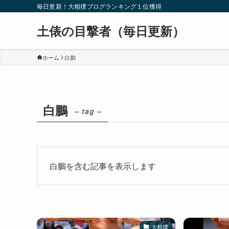
毎日更新！大相撲ブログランキング１位獲得
土俵の目撃者（毎日更新）
ホーム
白鵬
白鵬
– tag –
白鵬を含む記事を表示します
大相撲