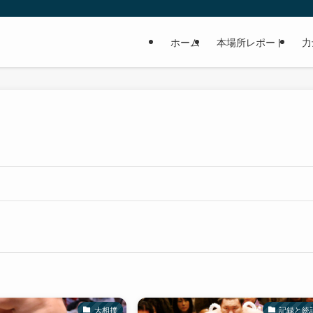
ホーム
本場所レポート
力
大相撲
記録と統