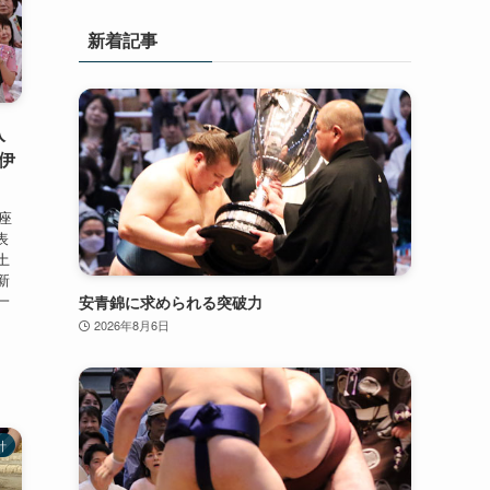
新着記事
入
伊
座
表
土
新
一
安青錦に求められる突破力
2026年8月6日
計