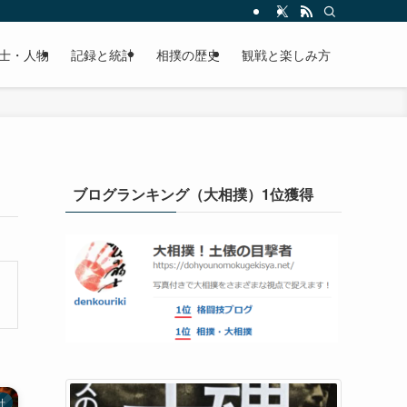
士・人物
記録と統計
相撲の歴史
観戦と楽しみ方
ブログランキング（大相撲）1位獲得
計