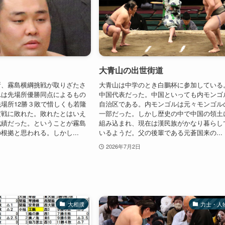
大青山の出世街道
所、霧島横綱挑戦が取りざたさ
大青山は中学のとき白鵬杯に参加している
れは先場所優勝同点によるもの
中国代表だった。中国といっても内モンゴ
場所12勝３敗で惜しくも若隆
自治区である。内モンゴルは元々モンゴル
定戦に敗れた。敗れたとはいえ
一部だった。しかし歴史の中で中国の領土
成績だった。ということが霧島
組み込まれ、現在は漢民族がかなり暮らし
根拠と思われる。しかし...
いるようだ。父の後輩である元蒼国来の...
2026年7月2日
大相撲
力士・人