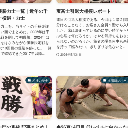
優勝力士一覧｜近年の千
宝富士引退大相撲レポート
た横綱・力士
連日の引退大相撲である。今回は１階２階
分けることなく、お客さん全員１階から入
勝力士を、当サイトの千秋楽詳
した。席は決まっているのに早い時間から
い順でまとめた。2025年は平
ぶ心理は何だろうか。はやる気持ちをおさ
戦を制して初優勝、2024年は
られないのだろうか。筆者の場合何事も余
敗をはさみながら優勝決定戦を
を持って臨みたい。ぎりぎりは危ないと...
敗で10回目の優勝を飾った。一覧
確認できた2017年以降...
2026年5月31日
相撲の歴史
本場所レポー
一門の系統 記事まとめ｜
◆26夏14日目 低レベルに向かった