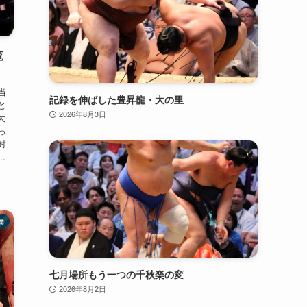
覧
当
記録を伸ばした豊昇龍・大の里
と
2026年8月3日
大
っ
対
.
撲
七月場所もう一つの千秋楽の変
2026年8月2日