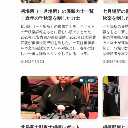
初場所（一月場所）の優勝力士一覧
七月場所の
｜近年の千秋楽を制した力士
秋楽を制し
初場所（一月場所）の優勝力士を、当サイト
七月場所の優
の千秋楽詳報をもとに新しい順でまとめた。
報をもとに新し
2026年は安青錦が連続優勝、2025年は大関豊
幕の琴勝峰が混
昇龍が優勝決定巴戦を制した。一覧は優勝者
照ノ富士が連
を本文で確認できた年を対象とし、各年の詳
制し、12勝3
しい一番は詳報へリンクしている。 ※年...
は優勝者を本文で
2026年6月5日
2026年6月3日
大相撲
北勝富士引退大相撲レポート
相撲部屋と