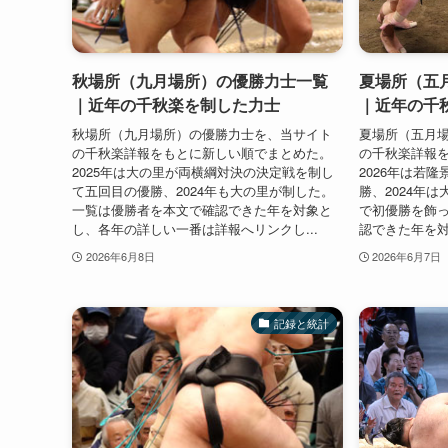
秋場所（九月場所）の優勝力士一覧
夏場所（五
｜近年の千秋楽を制した力士
｜近年の千
秋場所（九月場所）の優勝力士を、当サイト
夏場所（五月
の千秋楽詳報をもとに新しい順でまとめた。
の千秋楽詳報
2025年は大の里が両横綱対決の決定戦を制し
2026年は若
て五回目の優勝、2024年も大の里が制した。
勝、2024年
一覧は優勝者を本文で確認できた年を対象と
で初優勝を飾
し、各年の詳しい一番は詳報へリンクし...
認できた年を対
2026年6月8日
2026年6月7日
記録と統計