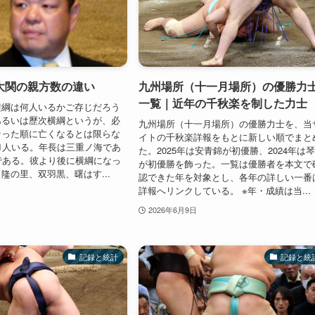
大関の親方数の違い
九州場所（十一月場所）の優勝力
一覧｜近年の千秋楽を制した力士
横綱は何人いるかご存じだろう
あるいは歷次横綱というが、必
九州場所（十一月場所）の優勝力士を、当
なった順に亡くなるとは限らな
イトの千秋楽詳報をもとに新しい順でまと
1人いる。年長は三重ノ海であ
た。2025年は安青錦が初優勝、2024年は
である。彼より後に横綱になっ
が初優勝を飾った。一覧は優勝者を本文で
隆の里、双羽黒、曙はす...
認できた年を対象とし、各年の詳しい一番
詳報へリンクしている。 ※年・成績は当...
2026年6月9日
記録と統計
記録と統