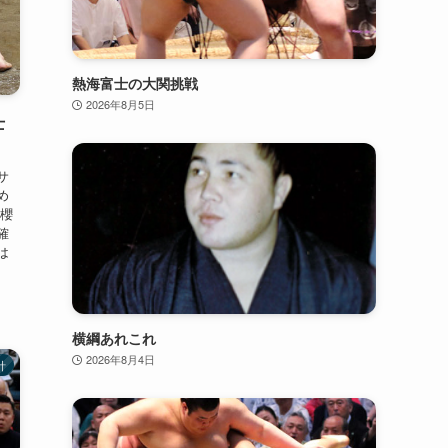
熱海富士の大関挑戦
2026年8月5日
士
サ
め
琴櫻
確
は
横綱あれこれ
2026年8月4日
計