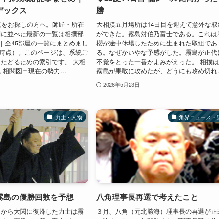
デックス
勝
覧をお探しの方へ。師匠・所在
大相撲五月場所は14日目を迎えて意外な取
別に並べた最新の一覧は相撲部
ができた。霧島対伯乃富士である。これは
図｜全45部屋の一覧にまとめまし
櫻が途中休場したために生まれた取組であ
7月時点）。このページは、系統ご
る。なぜかいやな予感がした。霧島が正代
たどるための索引です。 大相
不覚をとった一番がよみがえった。 相撲
 相関図＝現在の勢力...
霧島が果敢に攻めたが、どうにも攻め切れ..
2026年5月23日
力士・人物
角界ニュース・
霧島の優勝回数を予想
八角理事長再選で考えたこと
ロから大関に復帰した力士は霧
３月、八角（元北勝海）理事長の再選が正