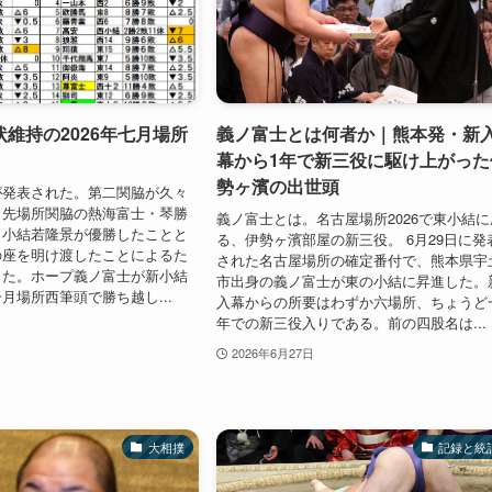
維持の2026年七月場所
義ノ富士とは何者か｜熊本発・新
幕から1年で新三役に駆け上がった
勢ヶ濱の出世頭
が発表された。第二関脇が久々
。先場所関脇の熱海富士・琴勝
義ノ富士とは。名古屋場所2026で東小結に
、小結若隆景が優勝したことと
る、伊勢ヶ濱部屋の新三役。 6月29日に発
の座を明け渡したことによるた
された名古屋場所の確定番付で、熊本県宇
った。ホープ義ノ富士が新小結
市出身の義ノ富士が東の小結に昇進した。
月場所西筆頭で勝ち越し...
入幕からの所要はわずか六場所、ちょうど
年での新三役入りである。前の四股名は...
2026年6月27日
大相撲
記録と統