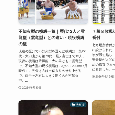
不知火型の横綱一覧｜歴代12人と雲
７勝８敗現状
龍型（雲竜型）との違い・現役横綱
番付
の型
七月場所番付
に設けられた
現在の区分で不知火型を選んだ横綱は、第22
嶺が勝ち越し
代・太刀山から第73代・照ノ富士まで12人。
安青錦が大関
現役の横綱は豊昇龍・大の里ともに雲竜型
めの措置であ
で、不知火型の現役横綱はいない（2026年7月
に昇進した。一
時点）。見分け方は土俵入りのせり上がり
で、両手を左右に大きく開くのが不知火
2026年6月29日
型、...
2026年6月30日
大相撲