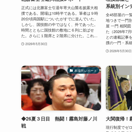
系統別イン
正式には北勝富士引退年寄大山襲名披露大相
撲である。開場は10時半である。筆者は９時
全45部屋の一
20分頃両国駅についたがすでに並んでいた。
地つきで一門
しかし、国技館の中ではなく、外であった。
屋 一門 相関
時間とともに国技館の敷地に６列に並ばせ
た（2026年
た。さらに１階席と２階席に分けた。これ...
との連載記事を
撲の一門・系統
2026年5月30日
2026年5月30日
本場所レポート
◆26夏３日目 熱闘！霧島対藤ノ川
大関復帰！
戦
現行制度でゼ