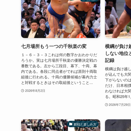
七月場所もう一つの千秋楽の変
横綱が負け
しない地位
１－６－３－３これは何の数字かおわかりだ
記録
ろうか。実は七月場所千秋楽の優勝決定戦の
番数である。左から三段目、幕下、十両、幕
横綱は負け越
内である。各段に同点者がでれば原則十両取
が込んでも大
組後に行われる。十両の優勝候補が幕内力士
下がらないの
と対戦するときはその取組後ということ...
だけ、日本相
わなければ大
2026年8月2日
る。昭和25年1
2026年7月29日
観戦と楽しみ方