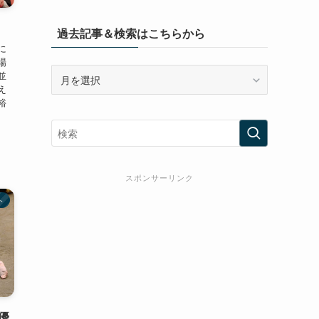
過去記事＆検索はこちらから
に
場
過
並
去
え
裕
記
事
＆
検
索
スポンサーリンク
は
こ
ト
ち
ら
か
ら
優