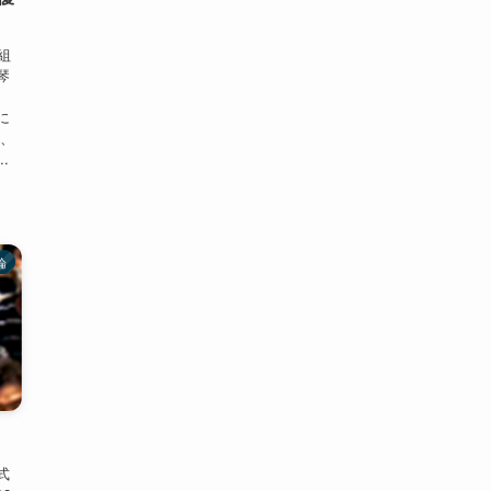
組
琴
に
は、
.
論
式