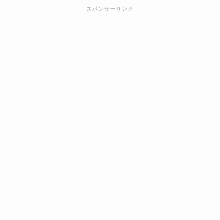
スポンサーリンク