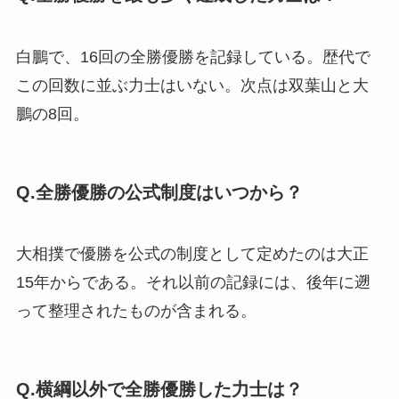
白鵬で、16回の全勝優勝を記録している。歴代で
この回数に並ぶ力士はいない。次点は双葉山と大
鵬の8回。
Q.全勝優勝の公式制度はいつから？
大相撲で優勝を公式の制度として定めたのは大正
15年からである。それ以前の記録には、後年に遡
って整理されたものが含まれる。
Q.横綱以外で全勝優勝した力士は？