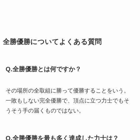
全勝優勝についてよくある質問
Q.全勝優勝とは何ですか？
その場所の全取組に勝って優勝することをいう。
一敗もしない完全優勝で、頂点に立つ力士でもそ
うそう手の届くものではない。
Q.全勝優勝を最も多く達成した力士は？