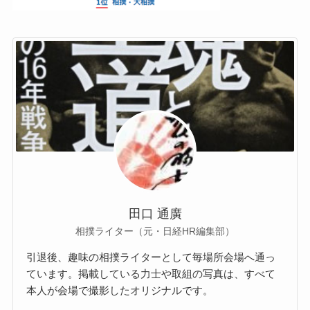
田口 通廣
相撲ライター（元・日経HR編集部）
引退後、趣味の相撲ライターとして毎場所会場へ通っ
ています。掲載している力士や取組の写真は、すべて
本人が会場で撮影したオリジナルです。