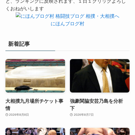
と、ランキングに反映されます、１日１クリックよろし
くおねがいします
にほんブログ村
新着記事
大相撲九月場所チケット事
強豪関脇安芸乃島を分析
情
下
2026年8月8日
2026年8月7日