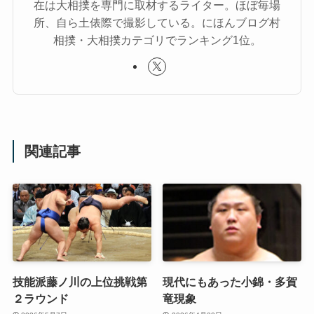
在は大相撲を専門に取材するライター。ほぼ毎場
所、自ら土俵際で撮影している。にほんブログ村
相撲・大相撲カテゴリでランキング1位。
関連記事
技能派藤ノ川の上位挑戦第
現代にもあった小錦・多賀
２ラウンド
竜現象