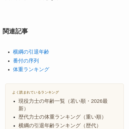
関連記事
横綱の引退年齢
番付の序列
体重ランキング
よく読まれているランキング
現役力士の年齢一覧（若い順・2026最
新）
歴代力士の体重ランキング（重い順）
横綱の引退年齢ランキング（歴代）