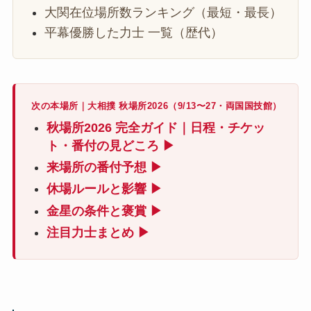
大関在位場所数ランキング（最短・最長）
平幕優勝した力士 一覧（歴代）
次の本場所｜大相撲 秋場所2026（9/13〜27・両国国技館）
秋場所2026 完全ガイド｜日程・チケッ
ト・番付の見どころ ▶
来場所の番付予想 ▶
休場ルールと影響 ▶
金星の条件と褒賞 ▶
注目力士まとめ ▶