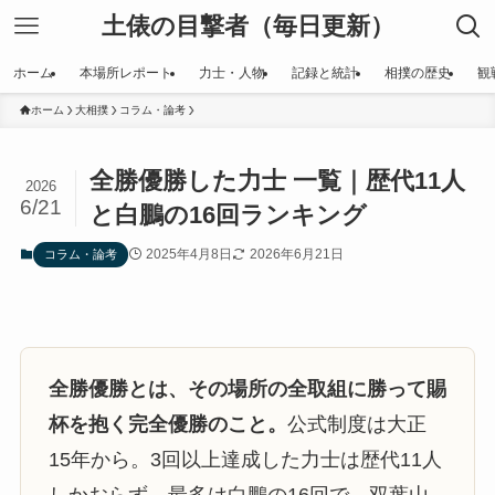
土俵の目撃者（毎日更新）
ホーム
本場所レポート
力士・人物
記録と統計
相撲の歴史
観
ホーム
大相撲
コラム・論考
全勝優勝した力士 一覧｜歴代11人
2026
6/21
と白鵬の16回ランキング
2025年4月8日
2026年6月21日
コラム・論考
全勝優勝とは、その場所の全取組に勝って賜
杯を抱く完全優勝のこと。
公式制度は大正
15年から。3回以上達成した力士は歴代11人