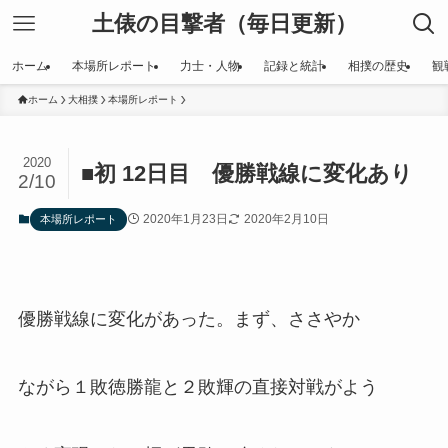
土俵の目撃者（毎日更新）
ホーム
本場所レポート
力士・人物
記録と統計
相撲の歴史
観
ホーム
大相撲
本場所レポート
2020
■初 12日目 優勝戦線に変化あり
2/10
2020年1月23日
2020年2月10日
本場所レポート
優勝戦線に変化があった。まず、ささやか
ながら１敗徳勝龍と２敗輝の直接対戦がよう