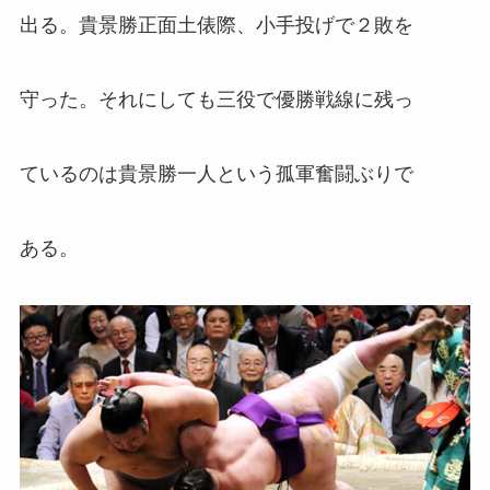
出る。貴景勝正面土俵際、小手投げで２敗を
守った。それにしても三役で優勝戦線に残っ
ているのは貴景勝一人という孤軍奮闘ぶりで
ある。