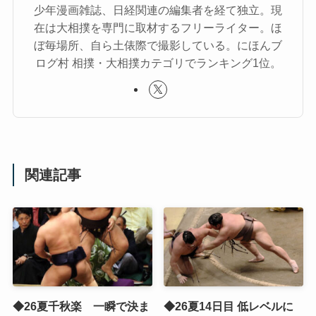
少年漫画雑誌、日経関連の編集者を経て独立。現
在は大相撲を専門に取材するフリーライター。ほ
ぼ毎場所、自ら土俵際で撮影している。にほんブ
ログ村 相撲・大相撲カテゴリでランキング1位。
関連記事
◆26夏千秋楽 一瞬で決ま
◆26夏14日目 低レベルに