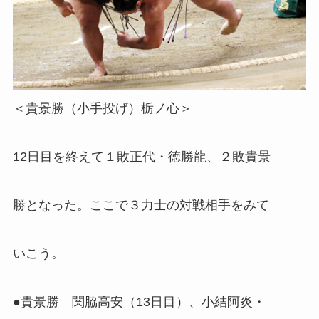
＜貴景勝（小手投げ）栃ノ心＞
12日目を終えて１敗正代・徳勝龍、２敗貴景
勝となった。ここで３力士の対戦相手をみて
いこう。
●貴景勝 関脇高安（13日目）、小結阿炎・