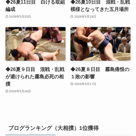
◆26夏11日目 白ける取組
◆26夏10日目 混戦・乱戦
編成
模様となってきた五月場所
2026年5月20日
2026年5月19日
◆26夏９日目 混戦・乱戦
◆26夏８日目 霧島痛恨の
が避けられた霧島必死の相
１敗の影響
撲
2026年5月17日
2026年5月18日
ブログランキング（大相撲）1位獲得