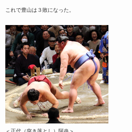
これで豊山は３敗になった。
＜正代（突き落とし）阿炎＞