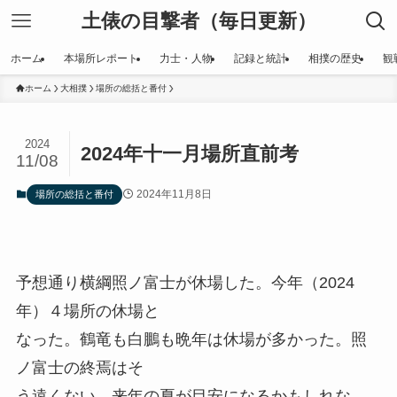
土俵の目撃者（毎日更新）
ホーム
本場所レポート
力士・人物
記録と統計
相撲の歴史
観
ホーム
大相撲
場所の総括と番付
2024
2024年十一月場所直前考
11/08
2024年11月8日
場所の総括と番付
予想通り横綱照ノ富士が休場した。今年（2024
年）４場所の休場と
なった。鶴竜も白鵬も晩年は休場が多かった。照
ノ富士の終焉はそ
う遠くない。来年の夏が目安になるかもしれな