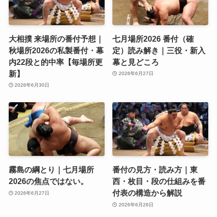
大相撲 来場所の番付予想｜
七月場所2026 番付（確
秋場所2026の私製番付・幕
定）読み解き｜三役・新入
内22段と的中率【毎場所更
幕と見どころ
新】
2026年6月27日
2026年6月30日
霧島の綱とり｜七月場所
番付の見方・読み方｜東
2026の焦点ではない。
西・枚目・段の仕組みを番
付表の構造から解説
2026年6月27日
2026年6月26日