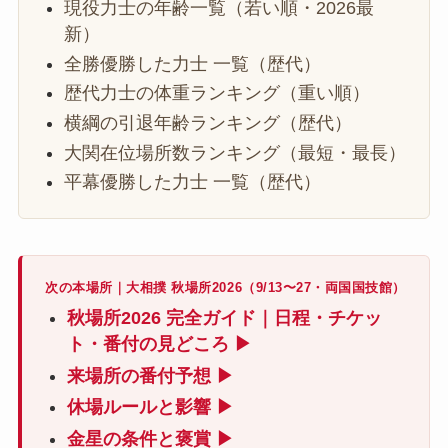
現役力士の年齢一覧（若い順・2026最
新）
全勝優勝した力士 一覧（歴代）
歴代力士の体重ランキング（重い順）
横綱の引退年齢ランキング（歴代）
大関在位場所数ランキング（最短・最長）
平幕優勝した力士 一覧（歴代）
次の本場所｜大相撲 秋場所2026（9/13〜27・両国国技館）
秋場所2026 完全ガイド｜日程・チケッ
ト・番付の見どころ ▶
来場所の番付予想 ▶
休場ルールと影響 ▶
金星の条件と褒賞 ▶