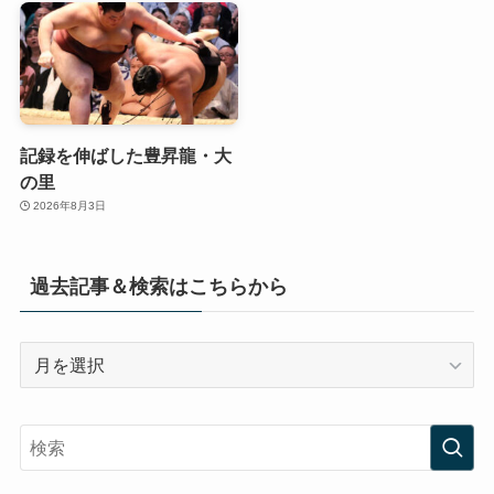
記録を伸ばした豊昇龍・大
の里
2026年8月3日
過去記事＆検索はこちらから
過
去
記
事
＆
検