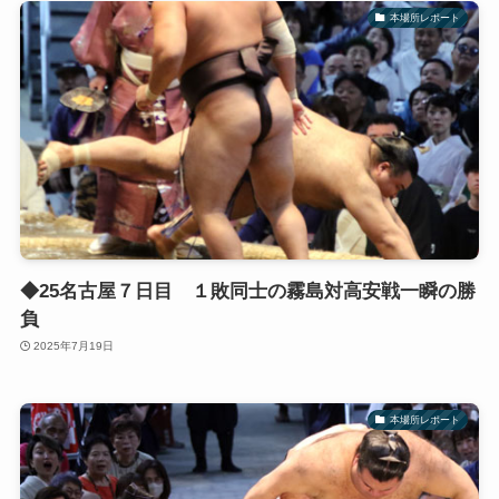
本場所レポート
◆25名古屋７日目 １敗同士の霧島対高安戦一瞬の勝
負
2025年7月19日
本場所レポート