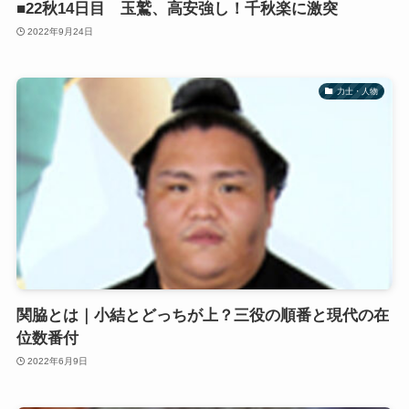
■22秋14日目 玉鷲、高安強し！千秋楽に激突
2022年9月24日
力士・人物
関脇とは｜小結とどっちが上？三役の順番と現代の在
位数番付
2022年6月9日