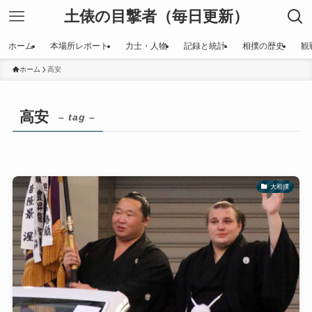
土俵の目撃者（毎日更新）
ホーム
本場所レポート
力士・人物
記録と統計
相撲の歴史
観
ホーム
高安
高安
– tag –
大相撲