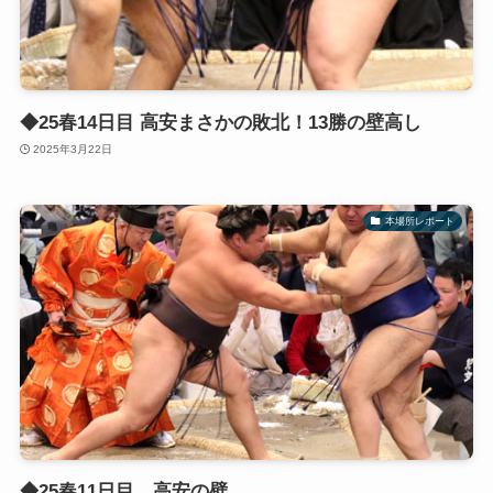
◆25春14日目 高安まさかの敗北！13勝の壁高し
2025年3月22日
本場所レポート
◆25春11日目 高安の壁