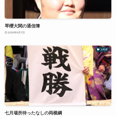
琴櫻大関の通信簿
2026年6月7日
大相撲
七月場所待ったなしの両横綱