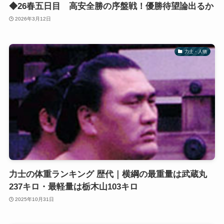
◆26春五日目 高安全勝の序盤戦！優勝待望論出るか
2026年3月12日
力士・人物
力士の体重ランキング 歴代｜横綱の最重量は武蔵丸
237キロ・最軽量は栃木山103キロ
2025年10月31日