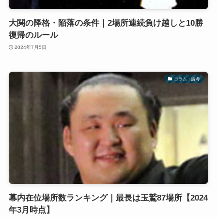
大関の降格・陥落の条件｜2場所連続負け越しと10勝
復帰のルール
2024年7月5日
コラム・論考
幕内在位場所数ランキング｜最長は玉鷲87場所【2024
年3月時点】