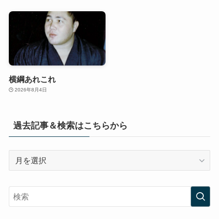
横綱あれこれ
2026年8月4日
過去記事＆検索はこちらから
過
去
記
事
＆
検