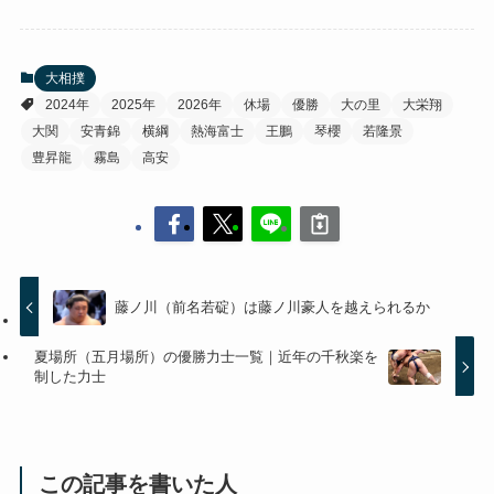
大相撲
2024年
2025年
2026年
休場
優勝
大の里
大栄翔
大関
安青錦
横綱
熱海富士
王鵬
琴櫻
若隆景
豊昇龍
霧島
高安
藤ノ川（前名若碇）は藤ノ川豪人を越えられるか
夏場所（五月場所）の優勝力士一覧｜近年の千秋楽を
制した力士
この記事を書いた人