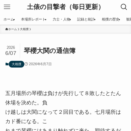
土俵の目撃者（毎日更新）
ホーム
本場所レポート
力士・人物
記録と統計
相撲の歴史
観
ホーム
大相撲
2026
琴櫻大関の通信簿
6/07
2026年6月7日
大相撲
五月場所の琴櫻は負けが先行して８敗したとたん
休場を決めた。負
け越しは大関になって２回目である。七月場所は
カド番になる。こ
れまで琴櫻にはあまり触れずに来た。期待するだ