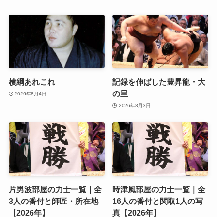
横綱あれこれ
記録を伸ばした豊昇龍・大
の里
2026年8月4日
2026年8月3日
片男波部屋の力士一覧｜全
時津風部屋の力士一覧｜全
3人の番付と師匠・所在地
16人の番付と関取1人の写
【2026年】
真【2026年】