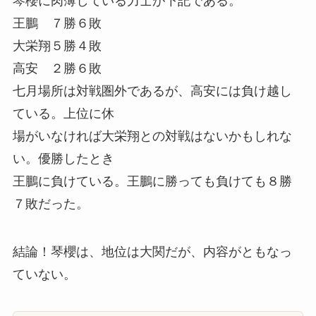
琴櫻に肉薄している力士が下記である。
王鵬 ７勝６敗
大栄翔５勝４敗
高安 ２勝６敗
七月場所は対戦圏外であるが、高安には負け越し
ている。上位に休
場がいなければ大栄翔との対戦はないかもしれな
い。優勝したとき
王鵬に負けている。王鵬に勝っても負けても８勝
７敗だった。
結論！琴櫻は、地位は大関だが、内容がともなっ
ていない。