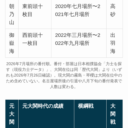
朝
東前頭十
2020年七月場所〜2
高
乃
枚目
021年七月場所
砂
山
御
西前頭十
2022年三月場所〜2
出
嶽
一枚目
022年九月場所
羽
海
海
2026年7月場所の番付順。番付・部屋は日本相撲協会「力士を探
す（現役力士データ）」、大関在位は同「歴代大関」より（いず
れも2026年7月26日確認）。現大関の霧島・琴櫻は大関在位中の
ため含めていない。名古屋場所後の引退や八月下旬の番付発表で
人数は変わる。
元
元大関時代の成績
横綱戦
大
大
関
関
戦