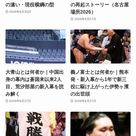
の違い・現役横綱の型
の再起ストーリー（名古屋
場所2026）
2026年6月30日
2026年6月27日
大青山とは何者か｜中国出
義ノ富士とは何者か｜熊本
身の幕内は蒼国来以来2人
発・新入幕から1年で新三
目、荒汐部屋の新入幕を読
役に駆け上がった伊勢ヶ濱
み解く
の出世頭
2026年6月27日
2026年6月27日