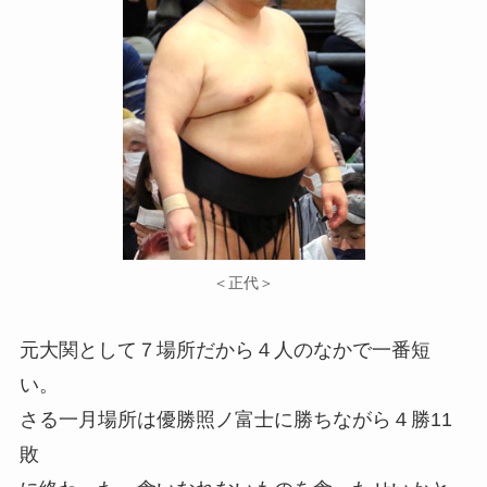
＜正代＞
元大関として７場所だから４人のなかで一番短
い。
さる一月場所は優勝照ノ富士に勝ちながら４勝11
敗