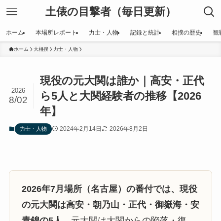
土俵の目撃者（毎日更新）
ホーム
本場所レポート
力士・人物
記録と統計
相撲の歴史
観
ホーム
大相撲
力士・人物
現役の元大関は誰か｜高安・正代
2026
ら5人と大関経験者の推移【2026
8/02
年】
2024年2月14日
2026年8月2日
力士・人物
2026年7月場所（名古屋）の番付では、現役
の元大関は高安・朝乃山・正代・御嶽海・安
青錦の5人。
元大関は大関からの陥落・復