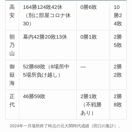
高
164勝124敗42休
0勝6敗
10
安
（別に部屋コロナ休
勝2
30）
4敗
朝
幕内42勝20敗13休
0勝1敗
2勝
乃
5敗
山
御
52勝68敗（8場所中
―
2勝
嶽
5場所負け越し）
2敗
海
正
46勝59敗
2勝1敗
2勝
代
（不戦勝
8敗
あり）
2024年一月場所終了時点の元大関時代成績（田口の集計）。