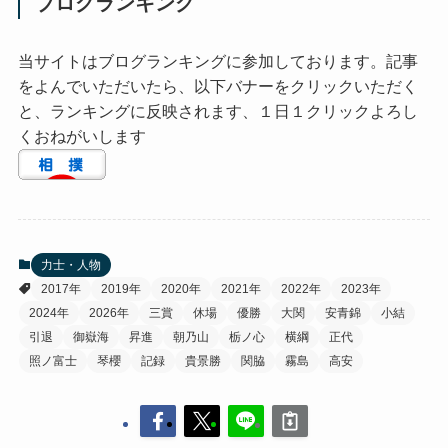
ブログランキング
当サイトはブログランキングに参加しております。記事
をよんでいただいたら、以下バナーをクリックいただく
と、ランキングに反映されます、１日１クリックよろし
くおねがいします
力士・人物
2017年
2019年
2020年
2021年
2022年
2023年
2024年
2026年
三賞
休場
優勝
大関
安青錦
小結
引退
御嶽海
昇進
朝乃山
栃ノ心
横綱
正代
照ノ富士
琴櫻
記録
貴景勝
関脇
霧島
高安