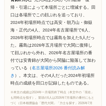
帰・引退によって本場所ごとに増減する。田
口は各場所でこの顔ぶれを追っており、
2024年初場所時点では高安・朝乃山・御嶽
海・正代の4人、2024年名古屋場所で6人、
2026年初場所時点では霧島を加えた5人だっ
た。霧島は2026年五月場所で大関に復帰し
て顔ぶれから外れ、2026年名古屋場所の番
付では安青錦が大関から関脇に陥落して加わ
っている（
名古屋場所2026 番付読み解
き
）。本文は、その4人だった2024年初場所
時点の成績を田口が記録したものである。
※本文の成績は2024年一月場所終了時点（本文中の「現在」
も同時点を指す）。冒頭の5人は2026年7月場所の番付にもと
づく（日本相撲協会「歴代大関」「力士を探す」2026年7月