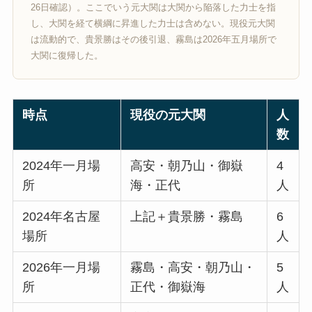
26日確認）。ここでいう元大関は大関から陥落した力士を指
し、大関を経て横綱に昇進した力士は含めない。現役元大関
は流動的で、貴景勝はその後引退、霧島は2026年五月場所で
大関に復帰した。
時点
現役の元大関
人
数
2024年一月場
高安・朝乃山・御嶽
4
所
海・正代
人
2024年名古屋
上記＋貴景勝・霧島
6
場所
人
2026年一月場
霧島・高安・朝乃山・
5
所
正代・御嶽海
人