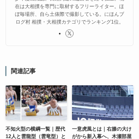
在は大相撲を専門に取材するフリーライター。ほ
ぼ毎場所、自ら土俵際で撮影している。にほんブ
ログ村 相撲・大相撲カテゴリでランキング1位。
関連記事
不知火型の横綱一覧｜歴代
一意虎風とは｜右膝の大け
12人と雲龍型（雲竜型）と
がから新入幕へ、木瀬部屋