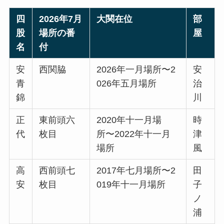
四
2026年7月
大関在位
部
股
場所の番
屋
名
付
安
西関脇
2026年一月場所〜2
安
青
026年五月場所
治
錦
川
正
東前頭六
2020年十一月場
時
代
枚目
所〜2022年十一月
津
場所
風
高
西前頭七
2017年七月場所〜2
田
安
枚目
019年十一月場所
子
ノ
浦