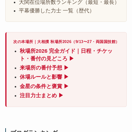
大関在位場所数ランキング（最短・最長）
平幕優勝した力士 一覧（歴代）
次の本場所｜大相撲 秋場所2026（9/13〜27・両国国技館）
秋場所2026 完全ガイド｜日程・チケッ
ト・番付の見どころ ▶
来場所の番付予想 ▶
休場ルールと影響 ▶
金星の条件と褒賞 ▶
注目力士まとめ ▶