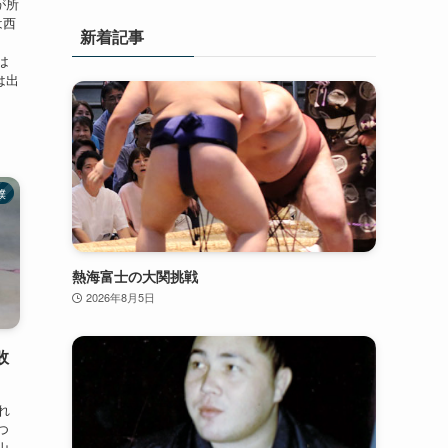
が所
は西
新着記事
は
は出
撲
熱海富士の大関挑戦
2026年8月5日
敗
れ
つ
山