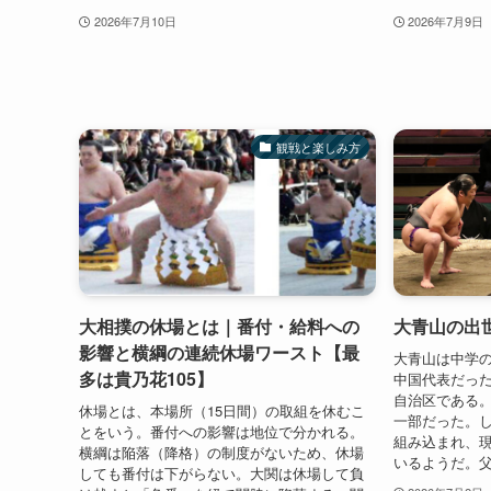
2026年7月10日
2026年7月9日
観戦と楽しみ方
大相撲の休場とは｜番付・給料への
大青山の出
影響と横綱の連続休場ワースト【最
大青山は中学
多は貴乃花105】
中国代表だっ
自治区である
休場とは、本場所（15日間）の取組を休むこ
一部だった。
とをいう。番付への影響は地位で分かれる。
組み込まれ、
横綱は陥落（降格）の制度がないため、休場
いるようだ。父
しても番付は下がらない。大関は休場して負