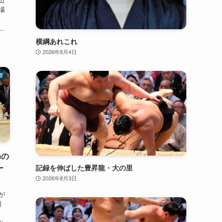
場
れ
.
横綱あれこれ
2026年8月4日
撲
mの
ー
記録を伸ばした豊昇龍・大の里
2026年8月3日
が
円