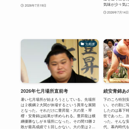
気味が少々気に
2026年7月19日
2026年7月14日
大相撲
2026年七月場所直前考
続安青錦あ
暑い七月場所が始まろうとしている。先場所
下のころ特別
は２横綱２大関が休場するという異常な展開
い。その割に
となった。それだけに豊昇龍・大の里・琴
したのは幕下
櫻・安青錦は結果が求められる。豊昇龍は横
世であった。
綱優勝なしが８場所になった。その間13勝２
った。そんな
敗が最高成績で１回しかない。大の里は２...
代、幕内時代を