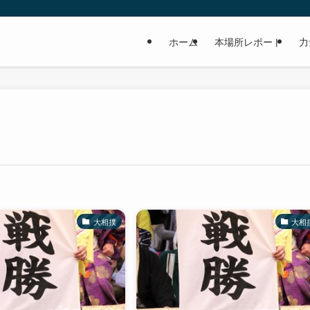
ホーム
本場所レポート
力
大相撲
大相