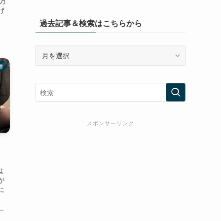
4万
げ
過去記事＆検索はこちらから
過
去
撲
記
事
＆
検
索
スポンサーリンク
は
こ
ち
ら
。
か
よ
が
ら
に
.