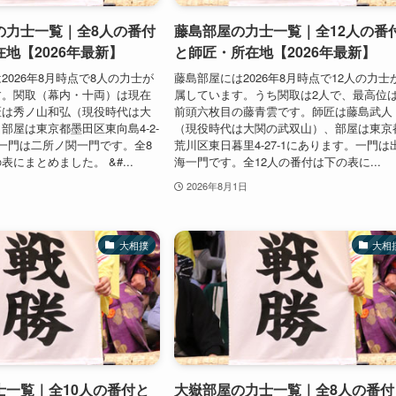
の力士一覧｜全8人の番付
藤島部屋の力士一覧｜全12人の番
地【2026年最新】
と師匠・所在地【2026年最新】
2026年8月時点で8人の力士が
藤島部屋には2026年8月時点で12人の力士
す。関取（幕内・十両）は現在
属しています。うち関取は2人で、最高位
匠は秀ノ山和弘（現役時代は大
前頭六枚目の藤青雲です。師匠は藤島武人
部屋は東京都墨田区東向島4-2-
（現役時代は大関の武双山）、部屋は東京
一門は二所ノ関一門です。全8
荒川区東日暮里4-27-1にあります。一門は
にまとめました。 &#...
海一門です。全12人の番付は下の表に...
2026年8月1日
大相撲
大相
士一覧｜全10人の番付と
大嶽部屋の力士一覧｜全8人の番付