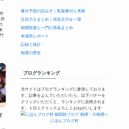
番付予想の読み方｜私製番付と考察
が所
は西
注目力士まとめ｜現役主力を一望
代
相撲部屋と一門の系統まとめ
東
一門
本場所レポート
記録と統計
相撲の歴史
撲
ブログランキング
当サイトはブログランキングに参加しておりま
す。記事をよんでいただいたら、以下バナーを
クリックいただくと、ランキングに反映されま
す、１日１クリックよろしくおねがいします
付
にほんブログ村