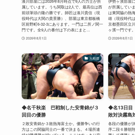
湊川部屋には2026年8月時点で9人の力士が所
伊勢ヶ濱部屋に
属しています。うち関取は2人で、最高位は西
が所属していま
前頭筆頭の隆の勝です。師匠は湊川貴信（現
は東関脇の熱
役時代は大関の貴景勝）、部屋は東京都板橋
雄（現役時代
区前野町6-32-3にあります。一門は二所ノ関一
京都墨田区立川
門です。全9人の番付は下の表にまと...
ヶ濱一門です。全
2026年8月1日
2026年8月1日
大相撲
◆名千秋楽 巴戦制した安青錦が３
◆名13日
回目の優勝
敗対決霧島
２敗安青錦か３敗熱海富士か。優勝争いの行
各段の優勝が
方はこの関脇同士の一番で決まる。４場所連
序二段６勝朝
続12勝優勝が続いている。ここはすっきり安
勝して優勝し