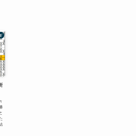
撲
所
々
勝
と
た
結