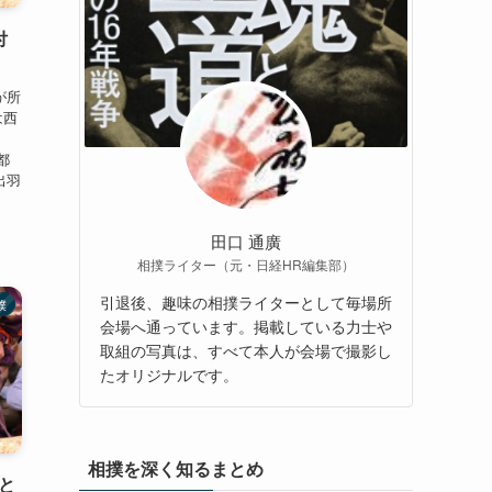
付
が所
は西
都
出羽
田口 通廣
相撲ライター（元・日経HR編集部）
引退後、趣味の相撲ライターとして毎場所
撲
会場へ通っています。掲載している力士や
取組の写真は、すべて本人が会場で撮影し
たオリジナルです。
相撲を深く知るまとめ
と