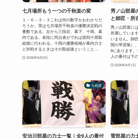
七月場所もう一つの千秋楽の変
秀ノ山部屋
と師匠・所在
１－６－３－３これは何の数字かおわかりだ
ろうか。実は七月場所千秋楽の優勝決定戦の
秀ノ山部屋には
番数である。左から三段目、幕下、十両、幕
所属していま
内である。各段に同点者がでれば原則十両取
いません。師
組後に行われる。十両の優勝候補が幕内力士
関の琴奨菊）、
と対戦するときはその取組後ということ...
9にあります。
人の番付は下の表
2026年8月2日
2026年8月1日
大相撲
安治川部屋の力士一覧｜全9人の番付
雷部屋の力