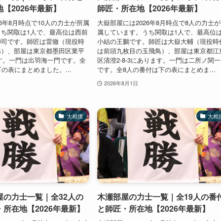
【2026年最新】
師匠・所在地【2026年最新】
26年8月時点で10人の力士が所属
大嶽部屋には2026年8月時点で8人の力士
ち関取は1人で、最高位は西前
属しています。うち関取は1人で、最高位
獅司です。師匠は雷徹（現役時
小結の王鵬です。師匠は大嶽大輔（現役時
添）、部屋は東京都墨田区業平
は前頭九枚目の玉飛鳥）、部屋は東京都江
ります。一門は出羽海一門です。全
区清澄2-8-3にあります。一門は二所ノ関
の表にまとめました。...
です。全8人の番付は下の表にまとめま...
2026年8月1日
大相撲
大相
屋の力士一覧｜全32人の
木瀬部屋の力士一覧｜全19人の番
所在地【2026年最新】
と師匠・所在地【2026年最新】