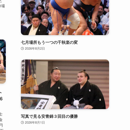
と
1場
七月場所もう一つの千秋楽の変
計
2026年8月2日
へ
6
士
写真で見る安青錦３回目の優勝
金
2026年8月1日
円