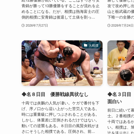
青錦が勝って13勝優勝をすることが流れを止
攻で攻め押し
めることになる。だが、相撲は熱海富士の圧
山と栃武蔵の
倒的相撲に安青錦は後退して土俵を割っ...
下唯一の全勝の
2026年7月27日
2026年7月24日
大相撲
◆名８日目 優勝戦線異状なし
◆名３日目
面白い
十両では炎鵬の人気が凄い。ケガで番付を下
げ、序ノ口から這い上がった苦労人である。
前日に続いて
時には重量級に押しつぶされることがある。
士。２番相撲
しかし、体重差に圧倒されるだけではない。
十両ではある
動いての逆襲もある。８日目の風賢央戦がま
い。相撲は、
さにそうした相撲である。圧倒され、前...
辻を送り出し