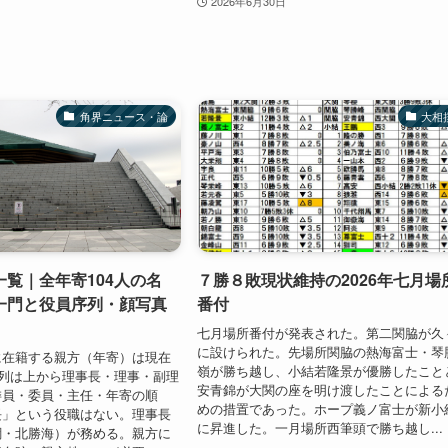
2026年6月30日
角界ニュース・論
大相
覧｜全年寄104人の名
７勝８敗現状維持の2026年七月場
一門と役員序列・顔写真
番付
七月場所番付が発表された。第二関脇が久
に設けられた。先場所関脇の熱海富士・琴
に在籍する親方（年寄）は現在
嶺が勝ち越し、小結若隆景が優勝したこと
序列は上から理事長・理事・副理
安青錦が大関の座を明け渡したことによる
委員・委員・主任・年寄の順
めの措置であった。ホープ義ノ富士が新小
長」という役職はない。理事長
に昇進した。一月場所西筆頭で勝ち越し...
綱・北勝海）が務める。親方に