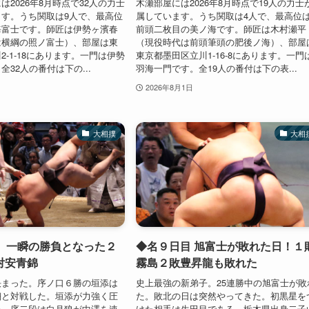
は2026年8月時点で32人の力士
木瀬部屋には2026年8月時点で19人の力士
す。うち関取は9人で、最高位
属しています。うち関取は4人で、最高位
海富士です。師匠は伊勢ヶ濱春
前頭二枚目の美ノ海です。師匠は木村瀬平
は横綱の照ノ富士）、部屋は東
（現役時代は前頭筆頭の肥後ノ海）、部屋
2-1-18にあります。一門は伊勢
東京都墨田区立川1-16-8にあります。一門
32人の番付は下の...
羽海一門です。全19人の番付は下の表...
2026年8月1日
大相撲
大相
目 一瞬の勝負となった２
◆名９日目 旭富士が敗れた日！１
対安青錦
霧島２敗豊昇龍も敗れた
決まった。序ノ口６勝の垣添は
史上最強の新弟子。25連勝中の旭富士が敗
翔と対戦した。垣添が力強く圧
た。敗北の日は突然やってきた。初黒星を
た。序二段は白月狼が中澤を速
けた相手は生田目である。栃木県出身二子