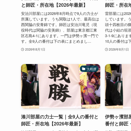
と師匠・所在地【2026年最新】
師匠・所在地
安治川部屋には2026年8月時点で9人の力士が
雷部屋には20
所属しています。うち関取は1人で、最高位は
しています。う
西関脇の安青錦です。師匠は安治川竜児（現
頭十四枚目の
役時代は関脇の安美錦）、部屋は東京都江東
代は小結の垣
区石島4-1にあります。一門は伊勢ヶ濱一門で
3-1-9にあ
す。全9人の番付は下の表にまとめまし...
10人の番付は下
2026年8月1日
2026年8月1日
大相撲
湊川部屋の力士一覧｜全9人の番付と
伊勢ヶ濱部
師匠・所在地【2026年最新】
番付と師匠・