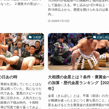
10,000円が取組表への掲載料と場内放送料
なった。 ２連敗大の里はい...
して協会に入る。申し込みは1日1本以上・
所15本以上から。懸賞を懸けられるのは幕
内...
2026年7月12日
大相撲
記録と統
の日あの時
大相撲の金星とは？条件・褒賞金
の加算・歴代金星ランキング【202
安青錦を意識していたことはな
年】
写真は残っていた。気になりだ
時代である。驚異のスピード出
金星（きんぼし）とは、平幕（前頭）の力
次第に注目され、人気力士にな
が横綱を破ったときにつく勝ち星のこと。
安錦青の下積み時代、十両時
星をあげると力士褒賞金の支給標準額が10
再び写真で振り返ってみよ...