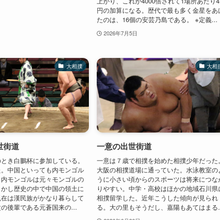
上がり、これが4000倍されて1場所あたり
円の加算になる。歴代で最も多く金星をあ
たのは、16個の安芸乃島である。 ※定義...
2026年7月5日
大相撲
大相
世街道
一意の出世街道
のとき白鵬杯に参加している。
一意は７歳で相撲を始めた相撲少年だった
た。中国といっても内モンゴル
大阪の相撲道場に通っていた。水泳教室の
。内モンゴルは元々モンゴルの
うに小さい頃からのスポーツは将来につな
しかし歴史の中で中国の領土に
りやすい。中学・高校はほかの地域石川県
現在は漢民族がかなり暮らして
相撲留学した。近年こうした傾向が見られ
の後輩である元蒼国来の...
る。大の里もそうだし、嘉陽もあてはまる..