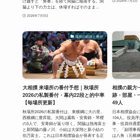
け越すと「角番」を経て関脇に陥落する。関
2026年7月2日
脇より下の力士は、休場すればそのまま...
2026年7月5日
場所の総括と番付
大相撲 来場所の番付予想｜秋場所
相撲の親方一
2026の私製番付・幕内22段と的中率
跡・部屋・
【毎場所更新】
49人
秋場所2026の私製番付は、東横綱に大の里、
日本相撲協会
西横綱に豊昇龍。大関は霧島・安青錦・琴櫻
104人。役員
の3人で、安青錦が返り咲く。関脇は熱海富士
事・役員待遇
と新関脇の藤ノ川、小結は大栄翔と新小結の
で、「副理事
伯乃富士。これは日本相撲協会が発表する正
は八角（元横