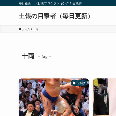
毎日更新！大相撲ブログランキング１位獲得
土俵の目撃者（毎日更新）
ホーム
十両
十両
– tag –
大相撲