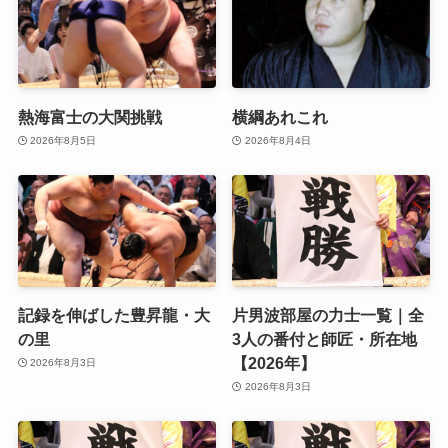
熱海富士の大関挑戦
横綱あれこれ
2026年8月5日
2026年8月4日
記録を伸ばした豊昇龍・大
片男波部屋の力士一覧｜全
の里
3人の番付と師匠・所在地
【2026年】
2026年8月3日
2026年8月3日