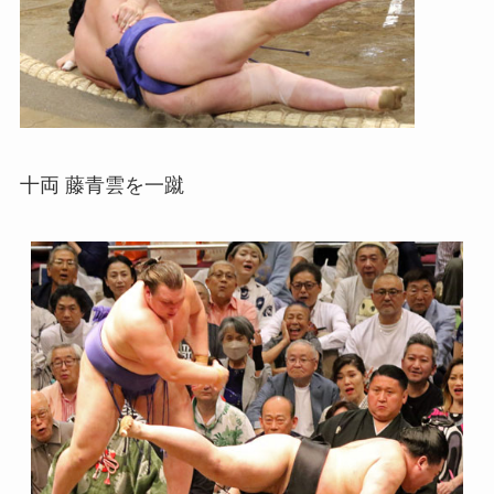
十両 藤青雲を一蹴