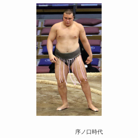
序ノ口時代