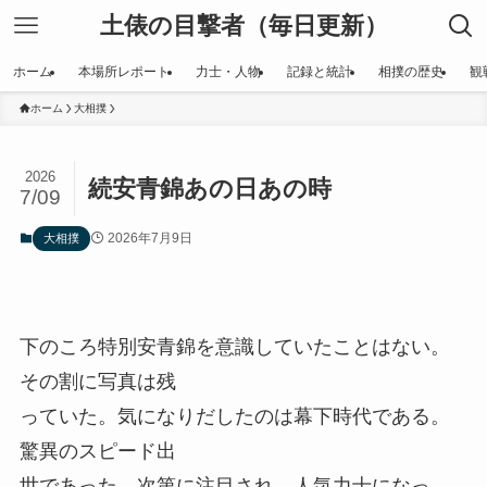
土俵の目撃者（毎日更新）
ホーム
本場所レポート
力士・人物
記録と統計
相撲の歴史
観
ホーム
大相撲
2026
続安青錦あの日あの時
7/09
2026年7月9日
大相撲
下のころ特別安青錦を意識していたことはない。
その割に写真は残
っていた。気になりだしたのは幕下時代である。
驚異のスピード出
世であった。次第に注目され、人気力士になっ