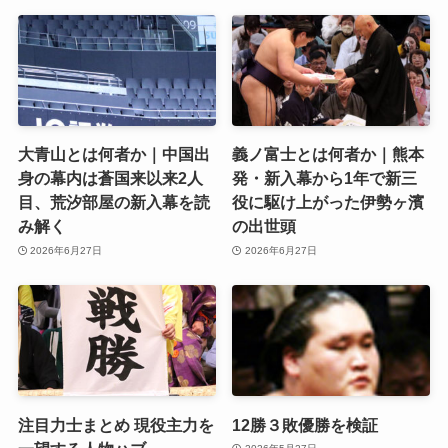
大青山とは何者か｜中国出
義ノ富士とは何者か｜熊本
身の幕内は蒼国来以来2人
発・新入幕から1年で新三
目、荒汐部屋の新入幕を読
役に駆け上がった伊勢ヶ濱
み解く
の出世頭
2026年6月27日
2026年6月27日
注目力士まとめ 現役主力を
12勝３敗優勝を検証