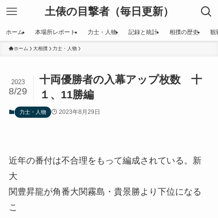
土俵の目撃者（毎日更新）
ホーム
本場所レポート
力士・人物
記録と統計
相撲の歴史
観
ホーム
大相撲
力士・人物
十両優勝者の入幕アップ枚数 十
2023
8/29
１、11勝編
2023年8月29日
力士・人物
近年の番付は不合理をもって編成されている。新
大
関豊昇龍が角番大関霧島・貴景勝より下位になる
こ