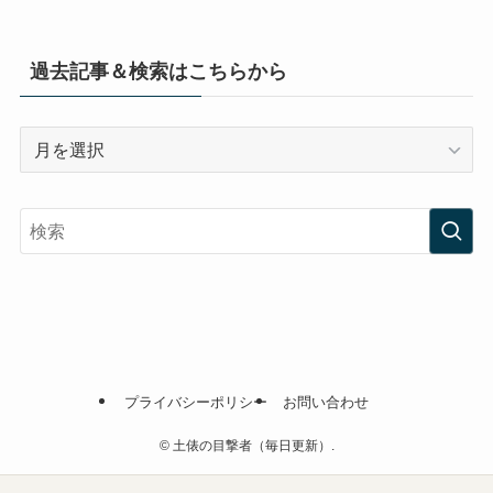
過去記事＆検索はこちらから
過
去
記
事
＆
検
索
は
こ
ち
プライバシーポリシー
お問い合わせ
ら
か
©
土俵の目撃者（毎日更新）.
ら