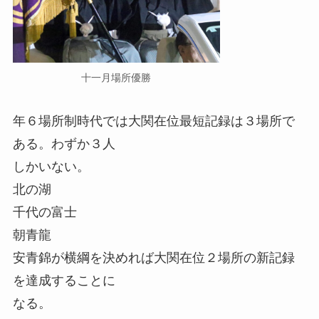
十一月場所優勝
年６場所制時代では大関在位最短記録は３場所で
ある。わずか３人
しかいない。
北の湖
千代の富士
朝青龍
安青錦が横綱を決めれば大関在位２場所の新記録
を達成することに
なる。