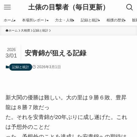
土俵の目撃者（毎日更新）
ホーム
本場所レポート
力士・人物
記録と統計
相撲の歴史
観
ホーム
大相撲
記録と統計
2026
安青錦が狙える記録
3/01
2026年3月1日
記録と統計
新大関の優勝は難しい。大の里は９勝６敗、豊昇
龍は８勝７敗だっ
た。それを安青錦が20年ぶりに成し遂げた。これ
は予想外のことだ
った。予想外のことを達成した安青錦への期待は