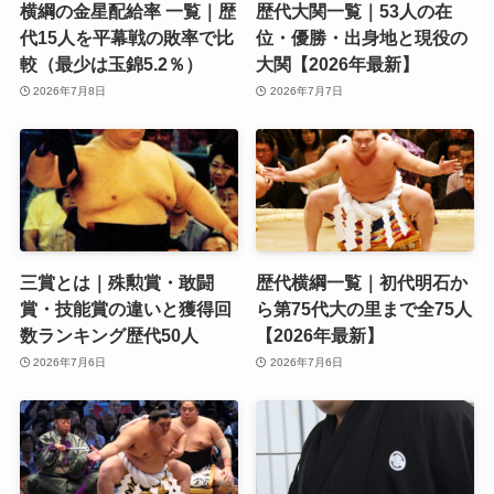
横綱の金星配給率 一覧｜歴
歴代大関一覧｜53人の在
代15人を平幕戦の敗率で比
位・優勝・出身地と現役の
較（最少は玉錦5.2％）
大関【2026年最新】
2026年7月8日
2026年7月7日
三賞とは｜殊勲賞・敢闘
歴代横綱一覧｜初代明石か
賞・技能賞の違いと獲得回
ら第75代大の里まで全75人
数ランキング歴代50人
【2026年最新】
2026年7月6日
2026年7月6日