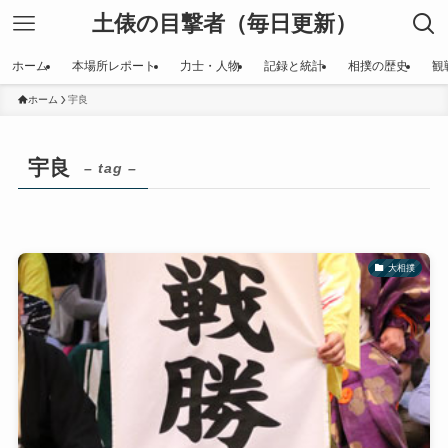
土俵の目撃者（毎日更新）
ホーム
本場所レポート
力士・人物
記録と統計
相撲の歴史
観
ホーム
宇良
宇良
– tag –
大相撲