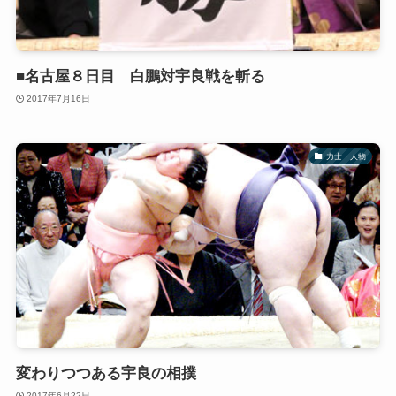
■名古屋８日目 白鵬対宇良戦を斬る
2017年7月16日
力士・人物
変わりつつある宇良の相撲
2017年6月22日