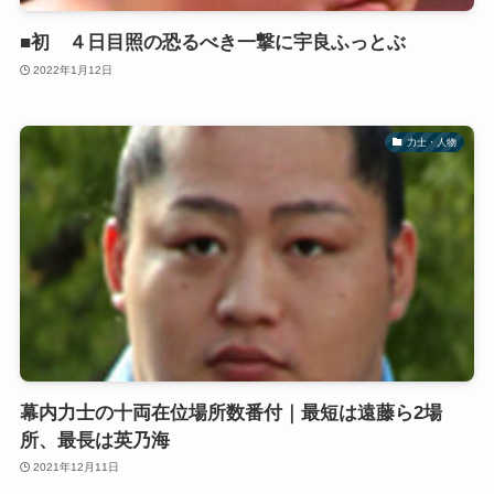
■初 ４日目照の恐るべき一撃に宇良ふっとぶ
2022年1月12日
力士・人物
幕内力士の十両在位場所数番付｜最短は遠藤ら2場
所、最長は英乃海
2021年12月11日