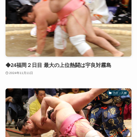
◆24福岡２日目 最大の上位熱闘は宇良対霧島
2024年11月11日
力士・人物