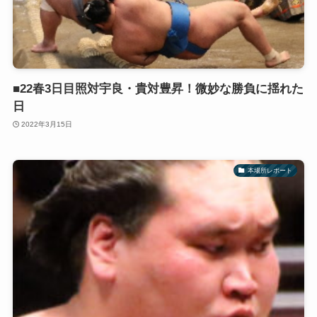
■22春3日目照対宇良・貴対豊昇！微妙な勝負に揺れた
日
2022年3月15日
本場所レポート