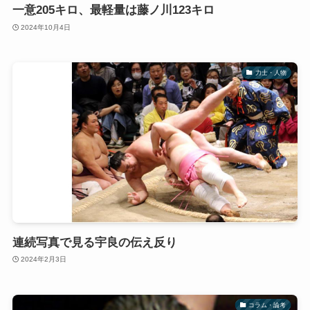
一意205キロ、最軽量は藤ノ川123キロ
2024年10月4日
力士・人物
連続写真で見る宇良の伝え反り
2024年2月3日
コラム・論考