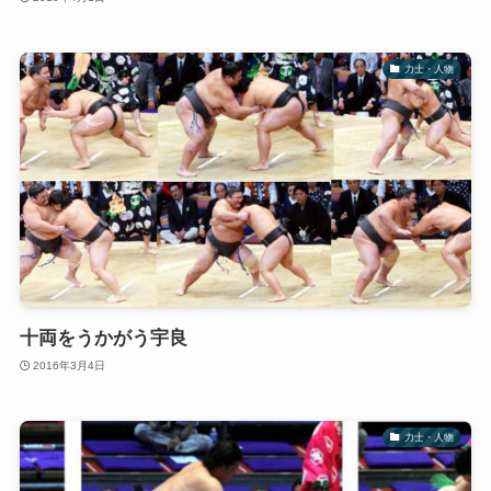
力士・人物
十両をうかがう宇良
2016年3月4日
力士・人物