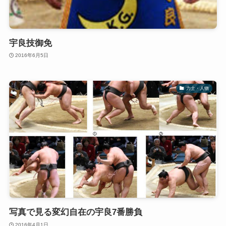
宇良技御免
2016年6月5日
力士・人物
写真で見る変幻自在の宇良7番勝負
2016年4月1日