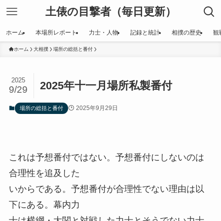
土俵の目撃者（毎日更新）
ホーム
本場所レポート
力士・人物
記録と統計
相撲の歴史
観
ホーム
大相撲
場所の総括と番付
2025
2025年十一月場所私製番付
9/29
2025年9月29日
場所の総括と番付
これは予想番付ではない。予想番付にしないのは
合理性を追及した
いからである。予想番付が合理性でない理由は以
下にある。幕内力
士は横綱・大関と対戦した力士とそうでない力士