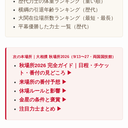
歴代力士の体重ランキング（重い順）
横綱の引退年齢ランキング（歴代）
大関在位場所数ランキング（最短・最長）
平幕優勝した力士 一覧（歴代）
次の本場所｜大相撲 秋場所2026（9/13〜27・両国国技館）
秋場所2026 完全ガイド｜日程・チケッ
ト・番付の見どころ ▶
来場所の番付予想 ▶
休場ルールと影響 ▶
金星の条件と褒賞 ▶
注目力士まとめ ▶