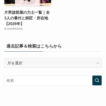
片男波部屋の力士一覧｜全
3人の番付と師匠・所在地
【2026年】
2026年8月3日
過去記事＆検索はこちらから
過
去
記
事
＆
検
索
は