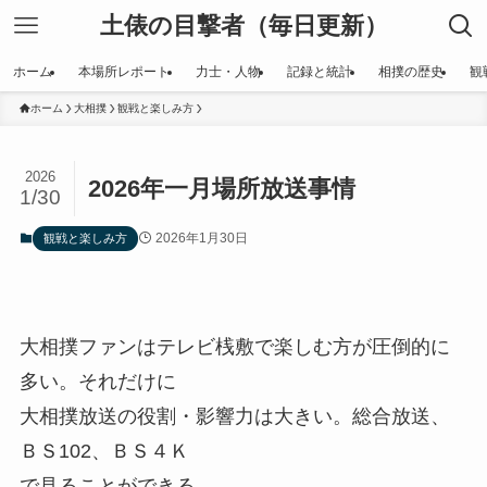
土俵の目撃者（毎日更新）
ホーム
本場所レポート
力士・人物
記録と統計
相撲の歴史
観
ホーム
大相撲
観戦と楽しみ方
2026
2026年一月場所放送事情
1/30
2026年1月30日
観戦と楽しみ方
大相撲ファンはテレビ桟敷で楽しむ方が圧倒的に
多い。それだけに
大相撲放送の役割・影響力は大きい。総合放送、
ＢＳ102、ＢＳ４Ｋ
で見ることができる。