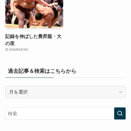
記録を伸ばした豊昇龍・大
の里
2026年8月3日
過去記事＆検索はこちらから
過
去
記
事
＆
検