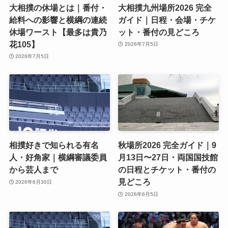
大相撲の休場とは｜番付・
大相撲九州場所2026 完全
給料への影響と横綱の連続
ガイド｜日程・会場・チケ
休場ワースト【最多は貴乃
ット・番付の見どころ
花105】
2026年7月5日
2026年7月5日
相撲好きで知られる有名
秋場所2026 完全ガイド｜9
人・好角家｜横綱審議委員
月13日〜27日・両国国技館
から芸人まで
の日程とチケット・番付の
見どころ
2026年6月30日
2026年6月5日