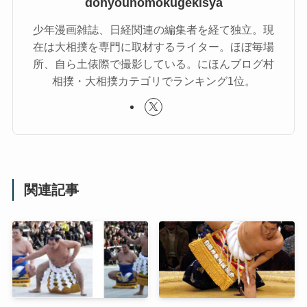
dohyounomokugekisya
少年漫画雑誌、日経関連の編集者を経て独立。現
在は大相撲を専門に取材するライター。ほぼ毎場
所、自ら土俵際で撮影している。にほんブログ村
相撲・大相撲カテゴリでランキング1位。
関連記事