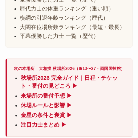
歴代力士の体重ランキング（重い順）
横綱の引退年齢ランキング（歴代）
大関在位場所数ランキング（最短・最長）
平幕優勝した力士 一覧（歴代）
次の本場所｜大相撲 秋場所2026（9/13〜27・両国国技館）
秋場所2026 完全ガイド｜日程・チケッ
ト・番付の見どころ ▶
来場所の番付予想 ▶
休場ルールと影響 ▶
金星の条件と褒賞 ▶
注目力士まとめ ▶