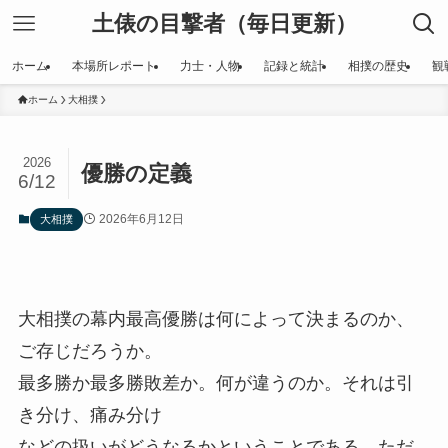
土俵の目撃者（毎日更新）
ホーム
本場所レポート
力士・人物
記録と統計
相撲の歴史
観
ホーム
大相撲
2026
優勝の定義
6/12
2026年6月12日
大相撲
大相撲の幕内最高優勝は何によって決まるのか、
ご存じだろうか。
最多勝か最多勝敗差か。何が違うのか。それは引
き分け、痛み分け
などの扱いがどうなるかということである。ただ