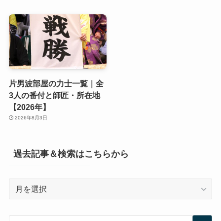
片男波部屋の力士一覧｜全
3人の番付と師匠・所在地
【2026年】
2026年8月3日
過去記事＆検索はこちらから
過
去
記
事