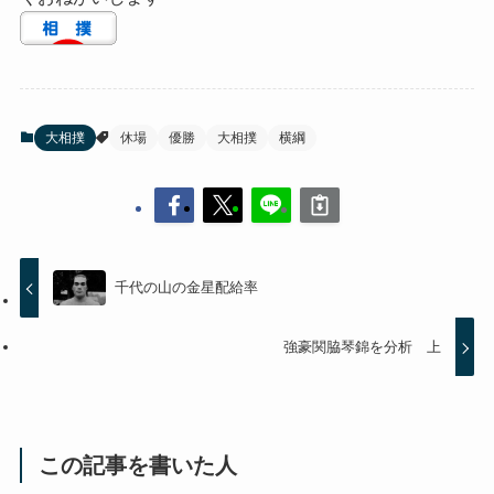
大相撲
休場
優勝
大相撲
横綱
千代の山の金星配給率
強豪関脇琴錦を分析 上
この記事を書いた人