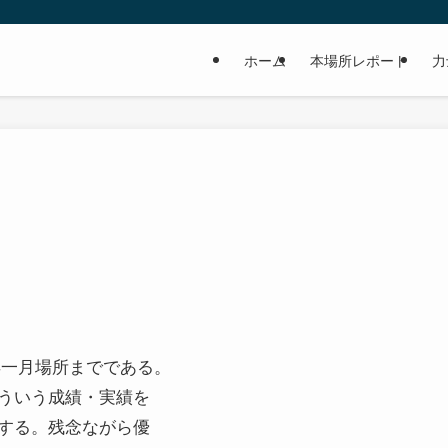
ホーム
本場所レポート
力
6年一月場所までである。
ういう成績・実績を
する。残念ながら優