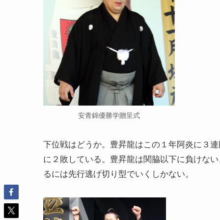
安青錦優勝学贈呈式
下位戦はどうか。豊昇龍はこの１年阿炎に３連
に２敗している。豊昇龍は関脇以下に負けない
るには先行逃げ切り型でいくしかない。