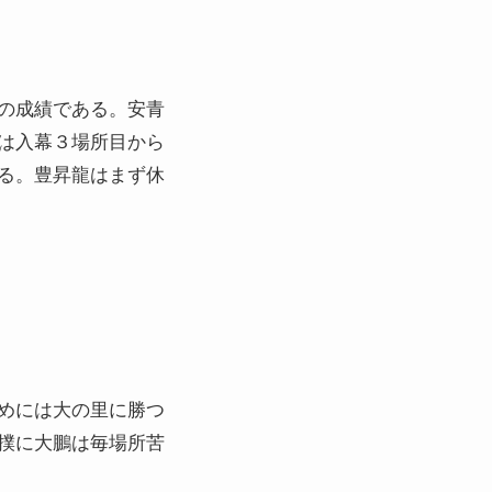
の成績である。安青
は入幕３場所目から
る。豊昇龍はまず休
めには大の里に勝つ
撲に大鵬は毎場所苦