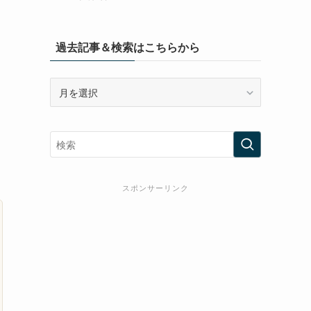
過去記事＆検索はこちらから
過
去
記
事
＆
検
索
スポンサーリンク
は
こ
ち
ら
か
ら