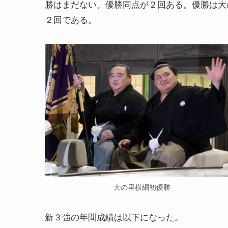
勝はまだない。優勝同点が２回ある。優勝は大
２回である。
大の里横綱初優勝
新３強の年間成績は以下になった。