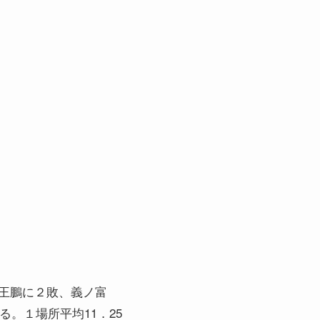
王鵬に２敗、義ノ富
る。１場所平均11．25