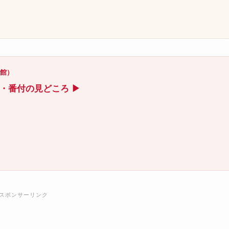
）
技館）
ト・番付の見どころ ▶
スポンサーリンク