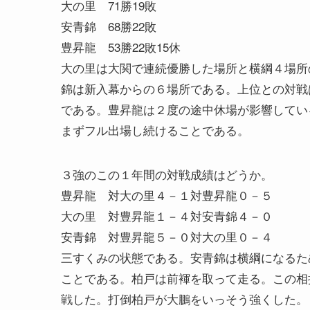
大の里 71勝19敗
安青錦 68勝22敗
豊昇龍 53勝22敗15休
大の里は大関で連続優勝した場所と横綱４場所
錦は新入幕からの６場所である。上位との対戦
である。豊昇龍は２度の途中休場が影響してい
まずフル出場し続けることである。
３強のこの１年間の対戦成績はどうか。
豊昇龍 対大の里４－１対豊昇龍０－５
大の里 対豊昇龍１－４対安青錦４－０
安青錦 対豊昇龍５－０対大の里０－４
三すくみの状態である。安青錦は横綱になるた
ことである。柏戸は前褌を取って走る。この相
戦した。打倒柏戸が大鵬をいっそう強くした。