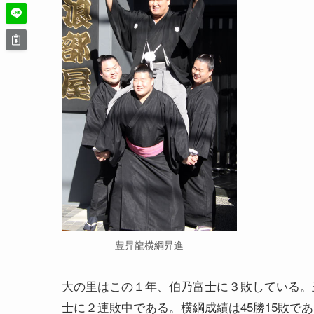
豊昇龍横綱昇進
大の里はこの１年、伯乃富士に３敗している。
士に２連敗中である。横綱成績は45勝15敗であ