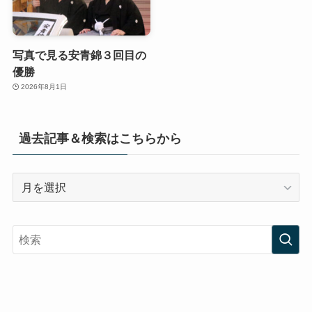
写真で見る安青錦３回目の
優勝
2026年8月1日
過去記事＆検索はこちらから
過
去
記
事
＆
検
索
は