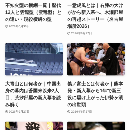
不知火型の横綱一覧｜歴代
一意虎風とは｜右膝の大け
12人と雲龍型（雲竜型）と
がから新入幕へ、木瀬部屋
の違い・現役横綱の型
の再起ストーリー（名古屋
場所2026）
2026年6月30日
2026年6月27日
大青山とは何者か｜中国出
義ノ富士とは何者か｜熊本
身の幕内は蒼国来以来2人
発・新入幕から1年で新三
目、荒汐部屋の新入幕を読
役に駆け上がった伊勢ヶ濱
み解く
の出世頭
2026年6月27日
2026年6月27日