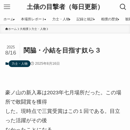
土俵の目撃者（毎日更新）
ホーム
本場所レポート
力士・人物
記録と統計
相撲の歴史
観
ホーム
大相撲
力士・人物
2025
関脇・小結を目指す奴ら３
8/16
2025年8月16日
力士・人物
豪ノ山の新入幕は2023年七月場所だった。この場
所で敢闘賞を獲得
した。現時点で三賞受賞はこの１回である。目立
った活躍がその後
なかったことになる。