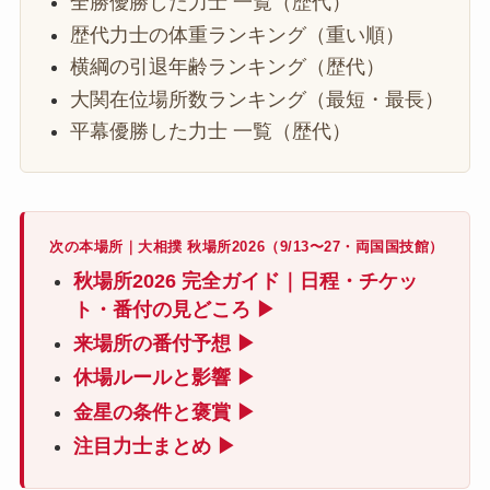
全勝優勝した力士 一覧（歴代）
歴代力士の体重ランキング（重い順）
横綱の引退年齢ランキング（歴代）
大関在位場所数ランキング（最短・最長）
平幕優勝した力士 一覧（歴代）
次の本場所｜大相撲 秋場所2026（9/13〜27・両国国技館）
秋場所2026 完全ガイド｜日程・チケッ
ト・番付の見どころ ▶
来場所の番付予想 ▶
休場ルールと影響 ▶
金星の条件と褒賞 ▶
注目力士まとめ ▶