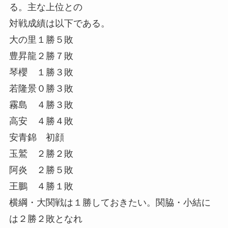
る。主な上位との
対戦成績は以下である。
大の里１勝５敗
豊昇龍２勝７敗
琴櫻 １勝３敗
若隆景０勝３敗
霧島 ４勝３敗
高安 ４勝４敗
安青錦 初顔
玉鷲 ２勝２敗
阿炎 ２勝５敗
王鵬 ４勝１敗
横綱・大関戦は１勝しておきたい。関脇・小結に
は２勝２敗となれ