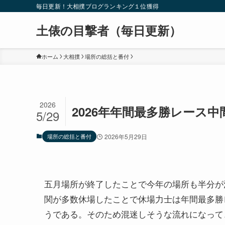
毎日更新！大相撲ブログランキング１位獲得
土俵の目撃者（毎日更新）
ホーム
大相撲
場所の総括と番付
2026
2026年年間最多勝レース中
5/29
場所の総括と番付
2026年5月29日
五月場所が終了したことで今年の場所も半分が
関が多数休場したことで休場力士は年間最多勝
うである。そのため混迷しそうな流れになって