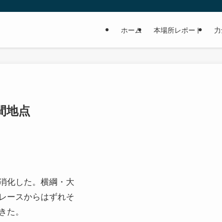
ホーム
本場所レポート
力
間地点
消化した。横綱・大
レースからはずれそ
きた。