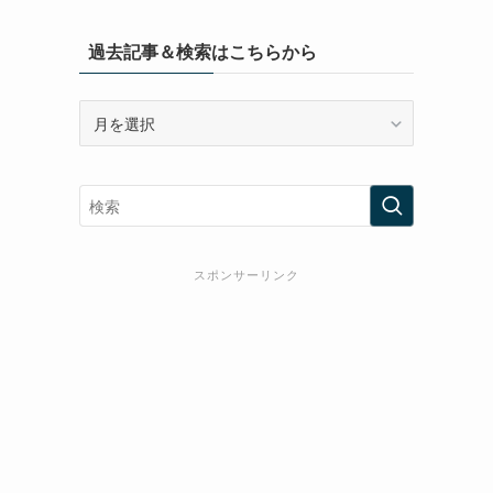
過去記事＆検索はこちらから
過
去
記
事
＆
検
索
スポンサーリンク
は
こ
ち
ら
か
ら