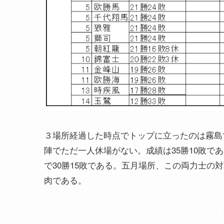
３場所経過した時点でトップに立ったのは霧島
陣でただ一人休場がない。成績は35勝10敗で
で30勝15敗である。五月場所、この両力士の
肉である。