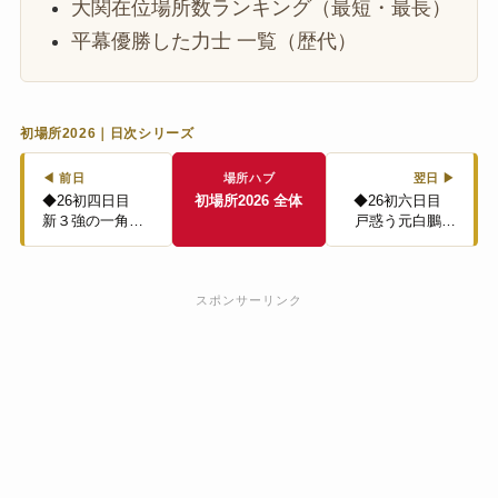
大関在位場所数ランキング（最短・最長）
平幕優勝した力士 一覧（歴代）
初場所2026｜日次シリーズ
◀ 前日
場所ハブ
翌日 ▶
◆26初四日目
初場所2026 全体
◆26初六日目
新３強の一角…
戸惑う元白鵬…
スポンサーリンク