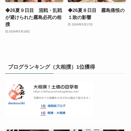
◆26夏９日目 混戦・乱戦
◆26夏８日目 霧島痛恨の
が避けられた霧島必死の相
１敗の影響
撲
2026年5月17日
2026年5月18日
ブログランキング（大相撲）1位獲得