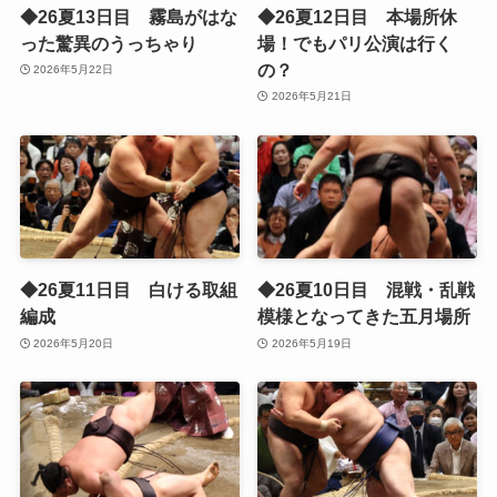
◆26夏13日目 霧島がはな
◆26夏12日目 本場所休
った驚異のうっちゃり
場！でもパリ公演は行く
の？
2026年5月22日
2026年5月21日
◆26夏11日目 白ける取組
◆26夏10日目 混戦・乱戦
編成
模様となってきた五月場所
2026年5月20日
2026年5月19日