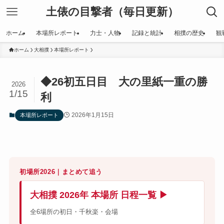
土俵の目撃者（毎日更新）
ホーム
本場所レポート
力士・人物
記録と統計
相撲の歴史
観
ホーム
大相撲
本場所レポート
◆26初五日目 大の里紙一重の勝
2026
1/15
利
2026年1月15日
本場所レポート
初場所2026｜まとめて追う
大相撲 2026年 本場所 日程一覧 ▶
全6場所の初日・千秋楽・会場