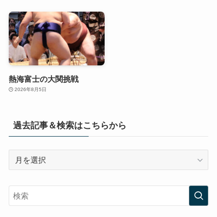
熱海富士の大関挑戦
2026年8月5日
過去記事＆検索はこちらから
過
去
記
事
＆
検