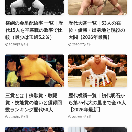
横綱の金星配給率 一覧｜歴
歴代大関一覧｜53人の在
代15人を平幕戦の敗率で比
位・優勝・出身地と現役の
較（最少は玉錦5.2％）
大関【2026年最新】
2026年7月8日
2026年7月7日
三賞とは｜殊勲賞・敢闘
歴代横綱一覧｜初代明石か
賞・技能賞の違いと獲得回
ら第75代大の里まで全75人
数ランキング歴代50人
【2026年最新】
2026年7月6日
2026年7月6日