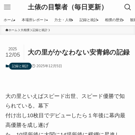
土俵の目撃者（毎日更新）
ホーム
本場所レポート
力士・人物
記録と統計
相撲の歴史
観
ホーム
大相撲
記録と統計
2025
大の里がかなわない安青錦の記録
12/05
2025年12月5日
記録と統計
大の里といえばスピード出世、スピード優勝で知
られている。幕下
付け出し10枚目でデビューしたら１年後に幕内最
高優勝を成し遂げ
た。10場所後に大関に14場所後に横綱に昇進し