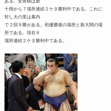
ある。安青錦は新
十両から７場所連続２ケタ勝利中である。これに
対し大の里は幕内
で２回９勝がある。初優勝後の場所と新大関の場
所である。現在６
場所連続２ケタ勝利中である。