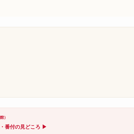
）
）
技館）
ト・番付の見どころ ▶