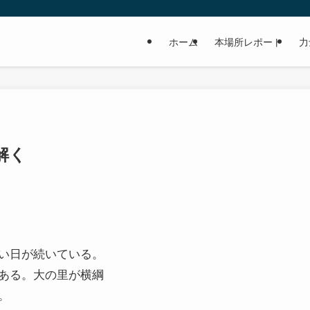
ホーム
本場所レポート
力
解く
い日が続いている。
ある。大の里が横綱
。