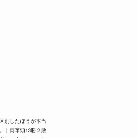
区別したほうが本当
。十両筆頭13勝２敗