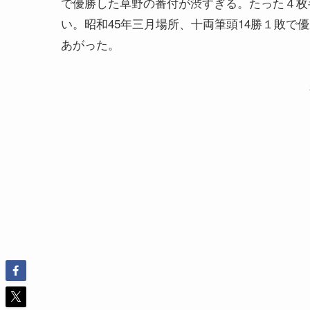
で優勝した草野の番付が渋すぎる。たった４枚
い。昭和45年三月場所、十両筆頭14勝１敗で
あがった。