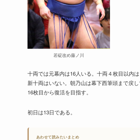
若碇改め藤ノ川
十両では元幕内は16人いる。十両４枚目以内
新十両はいない。朝乃山は幕下西筆頭まで戻し
16枚目から復活を目指す。
初日は13日である。
あわせて読みたいまとめ