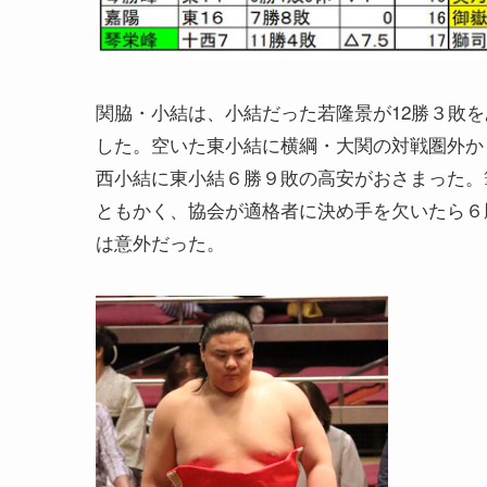
関脇・小結は、小結だった若隆景が12勝３敗
した。空いた東小結に横綱・大関の対戦圏外か
西小結に東小結６勝９敗の高安がおさまった。
ともかく、協会が適格者に決め手を欠いたら６
は意外だった。