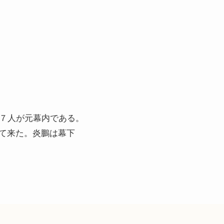
は７人が元幕内である。
て来た。炎鵬は幕下