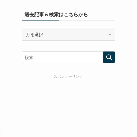
過去記事＆検索はこちらから
過
去
記
事
＆
検
索
スポンサーリンク
は
こ
ち
ら
か
ら