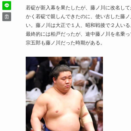
若碇が新入幕を果たしたが、藤ノ川に改名して
かく若碇で親しんできたのに、使い古した藤ノ
い。藤ノ川は大正で１人、昭和戦後で２人いる
最終的には柏戸だったが、途中藤ノ川を名乗っ
宗五郎も藤ノ川だった時期がある。