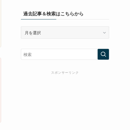
過去記事＆検索はこちらから
過
去
記
事
＆
検
索
スポンサーリンク
は
こ
ち
ら
か
ら