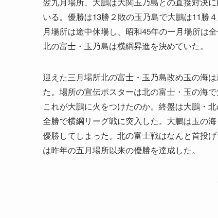
翌九月場所、大鵬は大関玉乃島との直接対決に
いる。優勝は13勝２敗の玉乃島で大鵬は11勝
月場所は途中休場し、昭和45年の一月場所は
北の富士・玉乃島は横綱昇進を決めていた。
迎えた三月場所北の富士・玉乃島改め玉の海は
た。場所の宣伝ポスターは北の富士・玉の海で
これが大鵬に火をつけたのか。終盤は大鵬・北
全勝で横綱リーグ戦に突入した。大鵬は玉の海
優勝してしまった。北の富士戦はなんと首投げ
は昨年の五月場所以来の優勝を達成した。