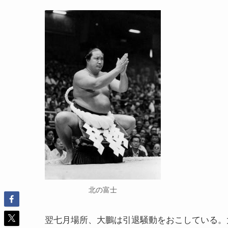
北の富士
翌七月場所、大鵬は引退騒動をおこしている。