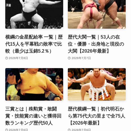
横綱の金星配給率 一覧｜歴
歴代大関一覧｜53人の在
代15人を平幕戦の敗率で比
位・優勝・出身地と現役の
較（最少は玉錦5.2％）
大関【2026年最新】
2026年7月8日
2026年7月7日
三賞とは｜殊勲賞・敢闘
歴代横綱一覧｜初代明石か
賞・技能賞の違いと獲得回
ら第75代大の里まで全75人
数ランキング歴代50人
【2026年最新】
2026年7月6日
2026年7月6日