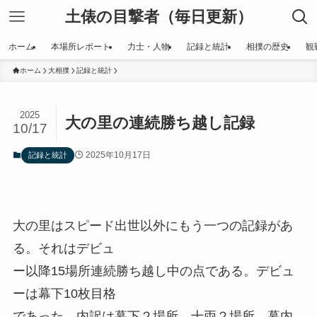
土俵の目撃者（毎日更新）
ホーム
本場所レポート
力士・人物
記録と統計
相撲の歴史
観
ホーム
大相撲
記録と統計
2025
大の里の連続勝ち越し記録
10/17
2025年10月17日
記録と統計
大の里はスピード出世以外にもう一つの記録があ
る。それはデビュ
ー以降15場所連続勝ち越し中の点である。デビュ
ーは幕下10枚目格
であった。内訳は幕下２場所、十両２場所、幕内