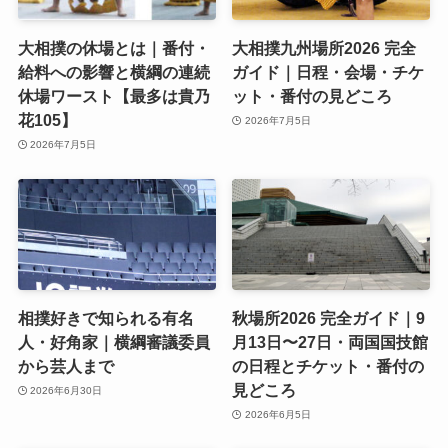
大相撲の休場とは｜番付・
大相撲九州場所2026 完全
給料への影響と横綱の連続
ガイド｜日程・会場・チケ
休場ワースト【最多は貴乃
ット・番付の見どころ
花105】
2026年7月5日
2026年7月5日
相撲好きで知られる有名
秋場所2026 完全ガイド｜9
人・好角家｜横綱審議委員
月13日〜27日・両国国技館
から芸人まで
の日程とチケット・番付の
見どころ
2026年6月30日
2026年6月5日