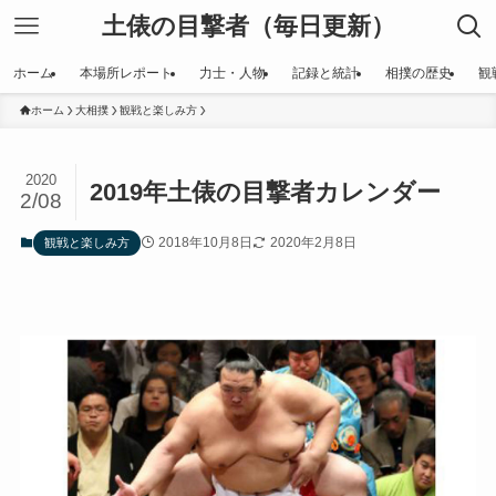
土俵の目撃者（毎日更新）
ホーム
本場所レポート
力士・人物
記録と統計
相撲の歴史
観
ホーム
大相撲
観戦と楽しみ方
2020
2019年土俵の目撃者カレンダー
2/08
2018年10月8日
2020年2月8日
観戦と楽しみ方