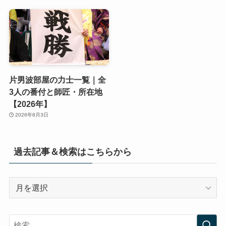
片男波部屋の力士一覧｜全
3人の番付と師匠・所在地
【2026年】
2026年8月3日
過去記事＆検索はこちらから
過
去
記
事