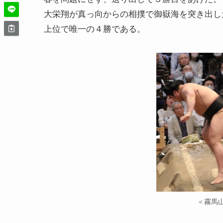
大栄翔が真っ向からの相撲で御嶽海を突き出し
上位で唯一の４勝である。
＜霧馬