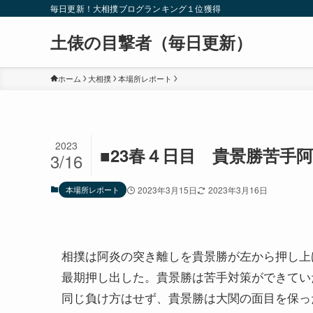
毎日更新！大相撲ブログランキング１位獲得
土俵の目撃者（毎日更新）
ホーム
大相撲
本場所レポート
2023
■23春４日目 貴景勝苦手
3/16
本場所レポート
2023年3月15日
2023年3月16日
相撲は阿炎の突き離しを貴景勝が左から押し上
最期押し出した。貴景勝は苦手対策ができてい
同じ負け方はせず、貴景勝は大関の面目を保っ