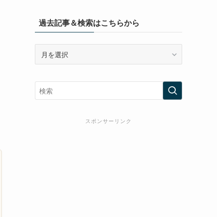
過去記事＆検索はこちらから
過
去
記
事
＆
検
索
スポンサーリンク
は
こ
ち
ら
か
ら