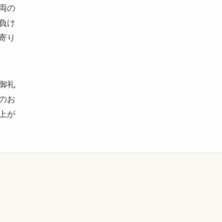
両の
負け
寄り
御礼
のお
上が
）