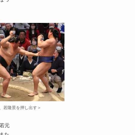
、若隆景を押し出す＞
若元
また、