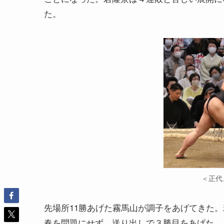
た。
＜正代
先場所11勝あげた霧馬山が調子をあげてきた。
春を問題にせず、送り出しで３勝目をあげた。