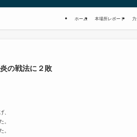
ホーム
本場所レポート
力
阿炎の戦法に２敗
げ、
た。
た。