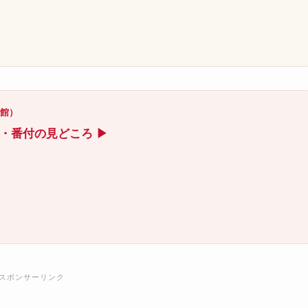
）
技館）
ト・番付の見どころ ▶
スポンサーリンク