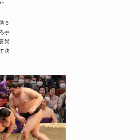
た。
勝６
ろ手
貴景
て決