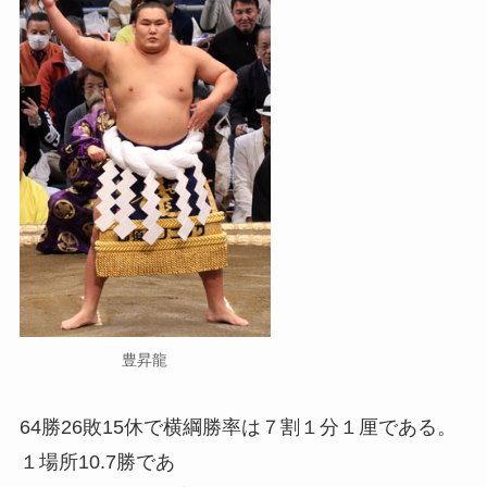
豊昇龍
64勝26敗15休で横綱勝率は７割１分１厘である。
１場所10.7勝であ