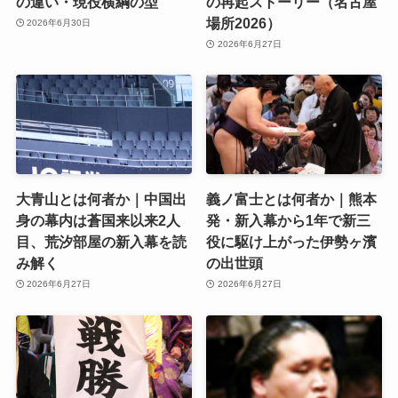
の違い・現役横綱の型
の再起ストーリー（名古屋
場所2026）
2026年6月30日
2026年6月27日
大青山とは何者か｜中国出
義ノ富士とは何者か｜熊本
身の幕内は蒼国来以来2人
発・新入幕から1年で新三
目、荒汐部屋の新入幕を読
役に駆け上がった伊勢ヶ濱
み解く
の出世頭
2026年6月27日
2026年6月27日