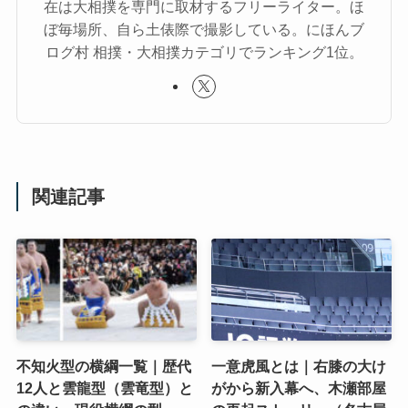
在は大相撲を専門に取材するフリーライター。ほ
ぼ毎場所、自ら土俵際で撮影している。にほんブ
ログ村 相撲・大相撲カテゴリでランキング1位。
関連記事
不知火型の横綱一覧｜歴代
一意虎風とは｜右膝の大け
12人と雲龍型（雲竜型）と
がから新入幕へ、木瀬部屋