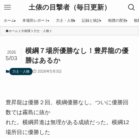
土俵の目撃者（毎日更新）
ホーム
本場所レポート
力士・人物
記録と統計
相撲の歴史
観
ホーム
大相撲
力士・人物
横綱７場所優勝なし！豊昇龍の優
2026
5/03
勝はあるか
2026年5月3日
力士・人物
豊昇龍は優勝２回。横綱優勝なし。ついに優勝回
数では霧島に抜か
れた。横綱昇進は無理がある成績だった。横綱12
場所目に優勝した