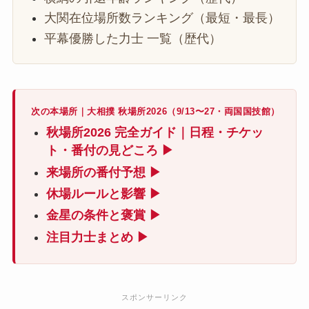
大関在位場所数ランキング（最短・最長）
平幕優勝した力士 一覧（歴代）
次の本場所｜大相撲 秋場所2026（9/13〜27・両国国技館）
秋場所2026 完全ガイド｜日程・チケッ
ト・番付の見どころ ▶
来場所の番付予想 ▶
休場ルールと影響 ▶
金星の条件と褒賞 ▶
注目力士まとめ ▶
スポンサーリンク