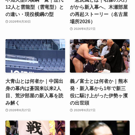
12人と雲龍型（雲竜型）と
がから新入幕へ、木瀬部屋
の違い・現役横綱の型
の再起ストーリー（名古屋
場所2026）
2026年6月30日
2026年6月27日
大青山とは何者か｜中国出
義ノ富士とは何者か｜熊本
身の幕内は蒼国来以来2人
発・新入幕から1年で新三
目、荒汐部屋の新入幕を読
役に駆け上がった伊勢ヶ濱
み解く
の出世頭
2026年6月27日
2026年6月27日