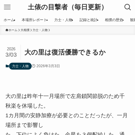
土俵の目撃者（毎日更新）
ホーム
本場所レポート
力士・人物
記録と統計
相撲の歴史
観
ホーム
大相撲
力士・人物
2026
大の里は復活優勝できるか
3/03
2026年3月3日
力士・人物
大の里は昨年十一月場所で左肩鎖関節脱のため千
秋楽を休場した。
1カ月間の安静加療が必要とのことだったが、一月
場所まで影響し
た。下位によく負けた。金星を３個配給した。通