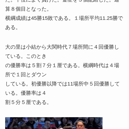
算８個目となった。
横綱成績は45勝15敗である。１場所平均11.25勝で
ある。
大の里は小結から大関時代７場所間に４回優勝し
ている。このとき
の優勝率は５割７分１厘である。横綱時代は４場
所で１回とダウン
している。初優勝以降では11場所中５回優勝して
いる。優勝率は４
割５分５厘である。