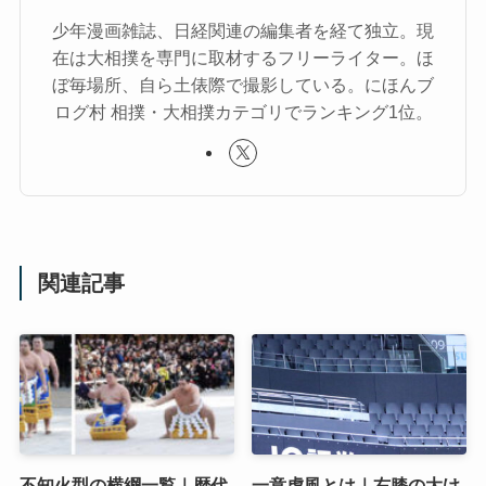
少年漫画雑誌、日経関連の編集者を経て独立。現
在は大相撲を専門に取材するフリーライター。ほ
ぼ毎場所、自ら土俵際で撮影している。にほんブ
ログ村 相撲・大相撲カテゴリでランキング1位。
関連記事
不知火型の横綱一覧｜歴代
一意虎風とは｜右膝の大け