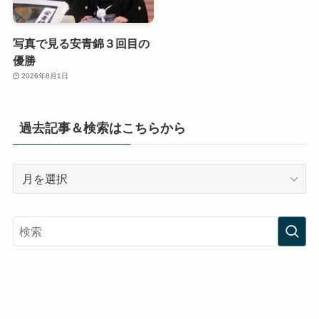
写真で見る安青錦３回目の
優勝
2026年8月1日
過去記事＆検索はこちらから
過
去
記
事
＆
検
索
は
こ