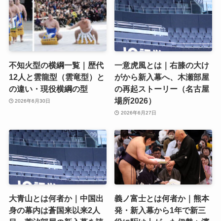
不知火型の横綱一覧｜歴代
一意虎風とは｜右膝の大け
12人と雲龍型（雲竜型）と
がから新入幕へ、木瀬部屋
の違い・現役横綱の型
の再起ストーリー（名古屋
場所2026）
2026年6月30日
2026年6月27日
大青山とは何者か｜中国出
義ノ富士とは何者か｜熊本
身の幕内は蒼国来以来2人
発・新入幕から1年で新三