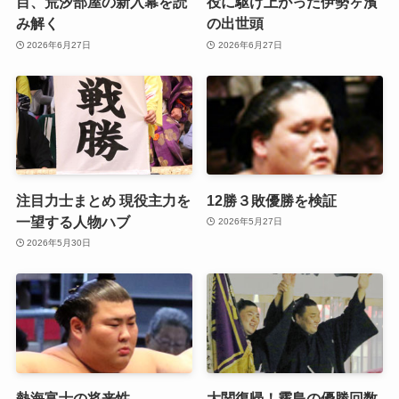
目、荒汐部屋の新入幕を読
役に駆け上がった伊勢ヶ濱
み解く
の出世頭
2026年6月27日
2026年6月27日
注目力士まとめ 現役主力を
12勝３敗優勝を検証
一望する人物ハブ
2026年5月27日
2026年5月30日
熱海富士の将来性
大関復帰！霧島の優勝回数