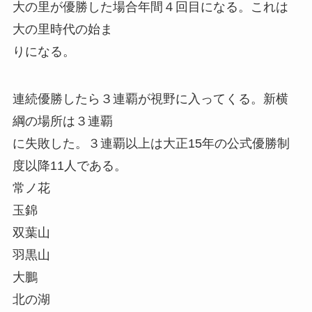
大の里が優勝した場合年間４回目になる。これは
大の里時代の始ま
りになる。
連続優勝したら３連覇が視野に入ってくる。新横
綱の場所は３連覇
に失敗した。３連覇以上は大正15年の公式優勝制
度以降11人である。
常ノ花
玉錦
双葉山
羽黒山
大鵬
北の湖