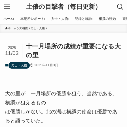
土俵の目撃者（毎日更新）
ホーム
本場所レポート
力士・人物
記録と統計
相撲の歴史
観
ホーム
大相撲
力士・人物
十一月場所の成績が重要になる大
2025
11/03
の里
2025年11月3日
力士・人物
大の里が十一月場所の優勝を狙う。当然である。
横綱が狙えるもの
は優勝しかない。北の湖は横綱の使命は優勝であ
ると語っていた。