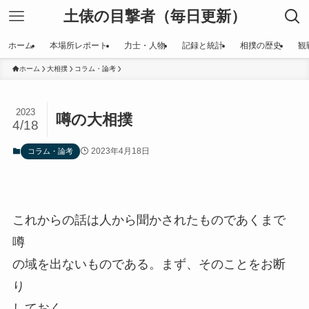
土俵の目撃者（毎日更新）
ホーム
本場所レポート
力士・人物
記録と統計
相撲の歴史
観
ホーム
大相撲
コラム・論考
2023
噂の大相撲
4/18
2023年4月18日
コラム・論考
これからの話は人から聞かされたものであくまで
噂
の域を出ないものである。まず、そのことをお断
り
しておく。