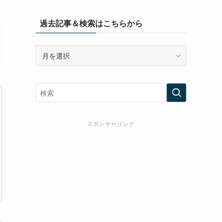
過去記事＆検索はこちらから
過
去
記
事
＆
検
索
スポンサーリンク
は
こ
ち
ら
か
ら