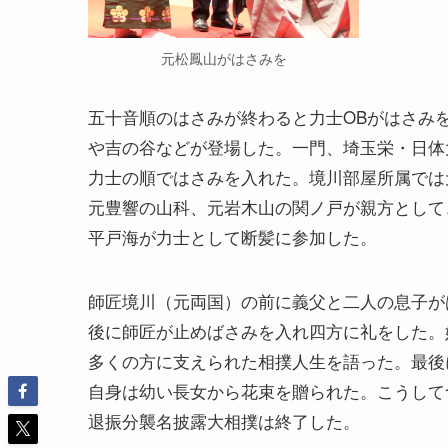
元松鳳山がはさみを
五十音順のはさみが終わると力士OBがはさみ
や吉の谷などが登場した。一門、埼玉栄・日体
力士の順ではさみを入れた。境川部屋所属では
元豊響の山科、元岩木山の関ノ戸が親方として
平戸海が力士として断髪に参加した。
師匠境川（元両国）の前に義父と二人の息子が
後に師匠が止めばさみを入れ四方に礼をした。
多くの方に支えられた相撲人生を語った。最後
自身は幼い長女から花束を贈られた。こうして
退振分襲名披露大相撲は終了した。