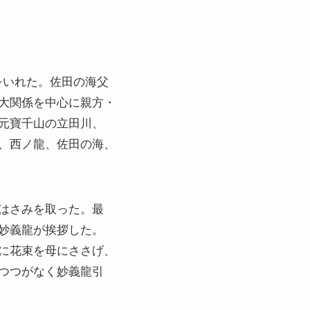
をいれた。佐田の海父
大関係を中心に親方・
元寶千山の立田川、
、西ノ龍、佐田の海、
はさみを取った。最
妙義龍が挨拶した。
に花束を母にささげ、
つつがなく妙義龍引