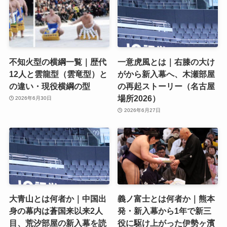
不知火型の横綱一覧｜歴代
一意虎風とは｜右膝の大け
12人と雲龍型（雲竜型）と
がから新入幕へ、木瀬部屋
の違い・現役横綱の型
の再起ストーリー（名古屋
場所2026）
2026年6月30日
2026年6月27日
大青山とは何者か｜中国出
義ノ富士とは何者か｜熊本
身の幕内は蒼国来以来2人
発・新入幕から1年で新三
目、荒汐部屋の新入幕を読
役に駆け上がった伊勢ヶ濱