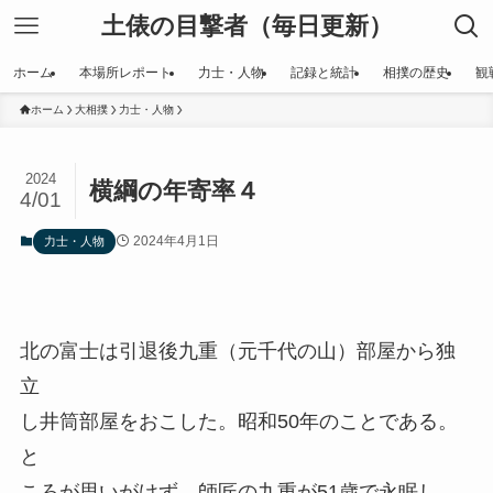
土俵の目撃者（毎日更新）
ホーム
本場所レポート
力士・人物
記録と統計
相撲の歴史
観
ホーム
大相撲
力士・人物
2024
横綱の年寄率４
4/01
2024年4月1日
力士・人物
北の富士は引退後九重（元千代の山）部屋から独
立
し井筒部屋をおこした。昭和50年のことである。
と
ころが思いがけず、師匠の九重が51歳で永眠し