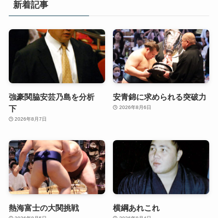
新着記事
強豪関脇安芸乃島を分析
安青錦に求められる突破力
下
2026年8月6日
2026年8月7日
熱海富士の大関挑戦
横綱あれこれ