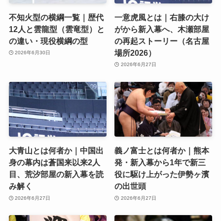
不知火型の横綱一覧｜歴代
一意虎風とは｜右膝の大け
12人と雲龍型（雲竜型）と
がから新入幕へ、木瀬部屋
の違い・現役横綱の型
の再起ストーリー（名古屋
場所2026）
2026年6月30日
2026年6月27日
大青山とは何者か｜中国出
義ノ富士とは何者か｜熊本
身の幕内は蒼国来以来2人
発・新入幕から1年で新三
目、荒汐部屋の新入幕を読
役に駆け上がった伊勢ヶ濱
み解く
の出世頭
2026年6月27日
2026年6月27日