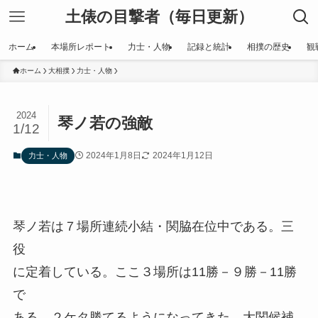
土俵の目撃者（毎日更新）
ホーム
本場所レポート
力士・人物
記録と統計
相撲の歴史
観
ホーム
大相撲
力士・人物
2024
琴ノ若の強敵
1/12
2024年1月8日
2024年1月12日
力士・人物
琴ノ若は７場所連続小結・関脇在位中である。三
役
に定着している。ここ３場所は11勝－９勝－11勝
で
ある。２ケタ勝てるようになってきた。大関候補