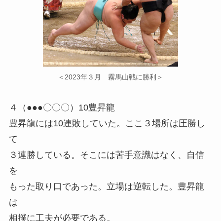
＜2023年３月 霧馬山戦に勝利＞
４（●●●〇〇〇）10豊昇龍
豊昇龍には10連敗していた。ここ３場所は圧勝し
て
３連勝している。そこには苦手意識はなく、自信
を
もった取り口であった。立場は逆転した。豊昇龍
は
相撲に工夫が必要である。