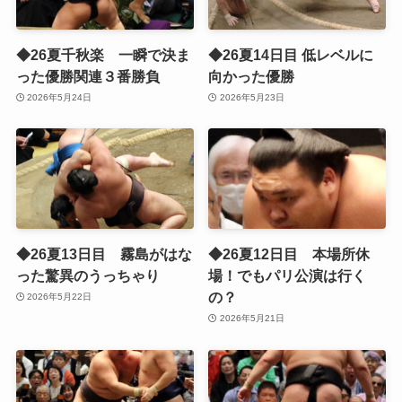
◆26夏千秋楽 一瞬で決ま
◆26夏14日目 低レベルに
った優勝関連３番勝負
向かった優勝
2026年5月24日
2026年5月23日
◆26夏13日目 霧島がはな
◆26夏12日目 本場所休
った驚異のうっちゃり
場！でもパリ公演は行く
の？
2026年5月22日
2026年5月21日