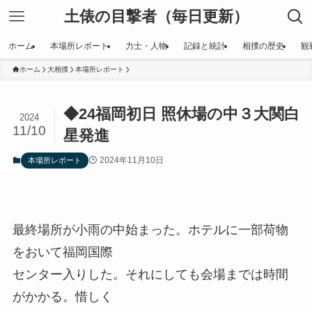
土俵の目撃者（毎日更新）
ホーム
本場所レポート
力士・人物
記録と統計
相撲の歴史
観
ホーム
大相撲
本場所レポート
◆24福岡初日 照休場の中３大関白
2024
11/10
星発進
2024年11月10日
本場所レポート
最終場所が小雨の中始まった。ホテルに一部荷物
をおいて福岡国際
センター入りした。それにしても会場までは時間
がかかる。惜しく