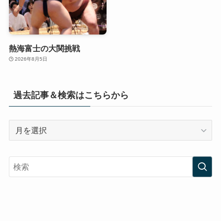
熱海富士の大関挑戦
2026年8月5日
過去記事＆検索はこちらから
過
去
記
事
＆
検
索
は