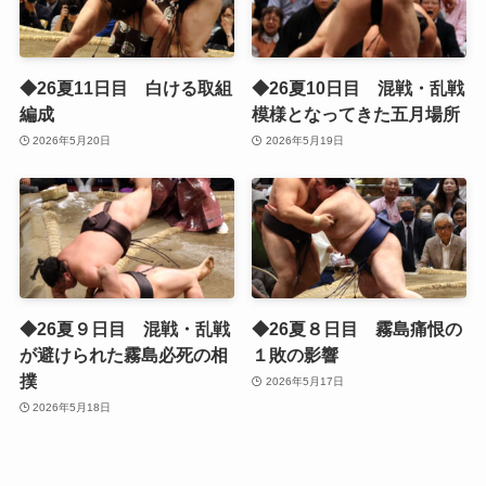
◆26夏11日目 白ける取組
◆26夏10日目 混戦・乱戦
編成
模様となってきた五月場所
2026年5月20日
2026年5月19日
◆26夏９日目 混戦・乱戦
◆26夏８日目 霧島痛恨の
が避けられた霧島必死の相
１敗の影響
撲
2026年5月17日
2026年5月18日