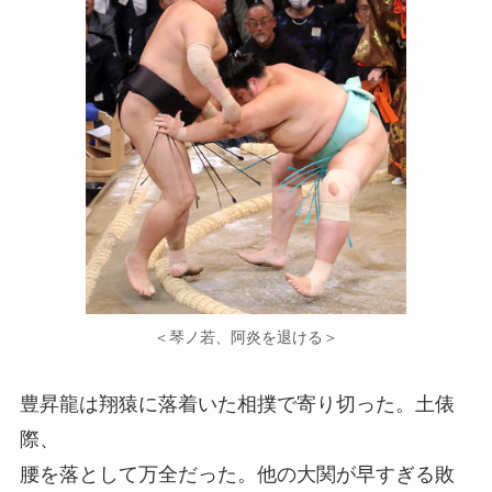
＜琴ノ若、阿炎を退ける＞
豊昇龍は翔猿に落着いた相撲で寄り切った。土俵
際、
腰を落として万全だった。他の大関が早すぎる敗