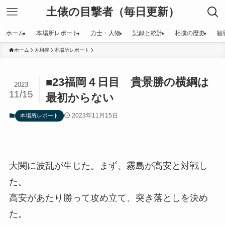
土俵の目撃者（毎日更新）
ホーム
本場所レポート
力士・人物
記録と統計
相撲の歴史
観
ホーム
大相撲
本場所レポート
■23福岡４日目 貴景勝の横綱は
2023
11/15
最初からない
2023年11月15日
本場所レポート
大関に波乱が生じた。まず、霧島が高安と対戦し
た。
高安があたり勝って攻め立て、突き落としを決め
た。