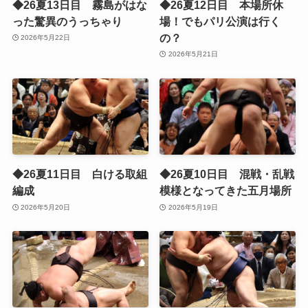
◆26夏13日目 霧島がはな
◆26夏12日目 本場所休
った驚異のうっちゃり
場！でもパリ公演は行く
の？
2026年5月22日
2026年5月21日
◆26夏11日目 白ける取組
◆26夏10日目 混戦・乱戦
編成
模様となってきた五月場所
2026年5月20日
2026年5月19日