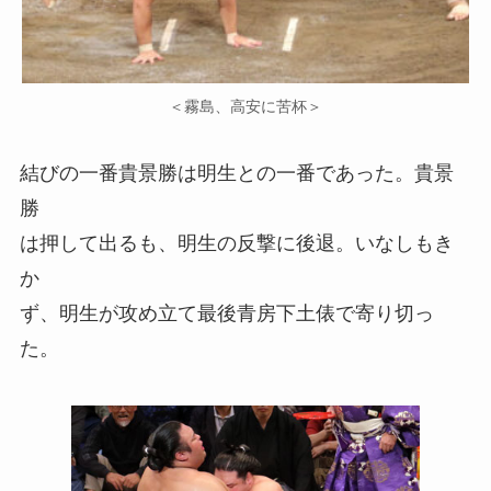
＜霧島、高安に苦杯＞
結びの一番貴景勝は明生との一番であった。貴景
勝
は押して出るも、明生の反撃に後退。いなしもき
か
ず、明生が攻め立て最後青房下土俵で寄り切っ
た。