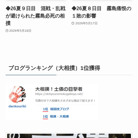
◆26夏９日目 混戦・乱戦
◆26夏８日目 霧島痛恨の
が避けられた霧島必死の相
１敗の影響
撲
2026年5月17日
2026年5月18日
ブログランキング（大相撲）1位獲得