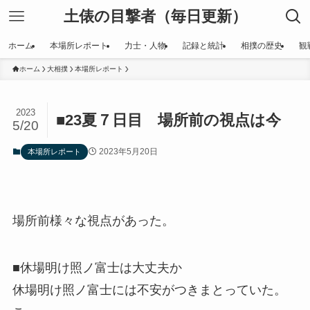
土俵の目撃者（毎日更新）
ホーム
本場所レポート
力士・人物
記録と統計
相撲の歴史
観
ホーム
大相撲
本場所レポート
2023
■23夏７日目 場所前の視点は今
5/20
2023年5月20日
本場所レポート
場所前様々な視点があった。
■休場明け照ノ富士は大丈夫か
休場明け照ノ富士には不安がつきまとっていた。