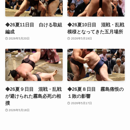
◆26夏11日目 白ける取組
◆26夏10日目 混戦・乱戦
編成
模様となってきた五月場所
2026年5月20日
2026年5月19日
◆26夏９日目 混戦・乱戦
◆26夏８日目 霧島痛恨の
が避けられた霧島必死の相
１敗の影響
撲
2026年5月17日
2026年5月18日