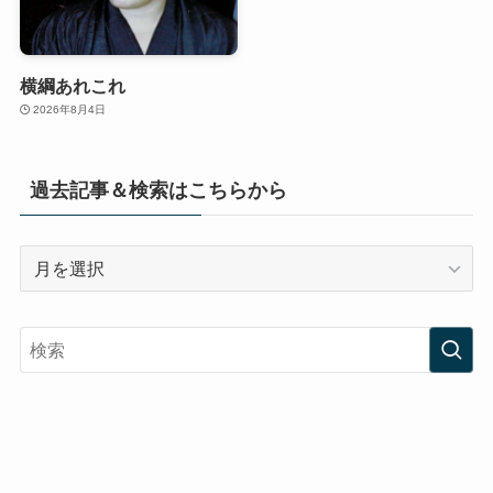
横綱あれこれ
2026年8月4日
過去記事＆検索はこちらから
過
去
記
事
＆
検
索
は
こ