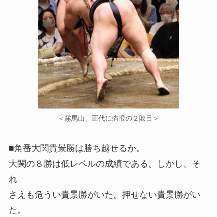
＜霧馬山、正代に痛恨の２敗目＞
■角番大関貴景勝は勝ち越せるか。
大関の８勝は低レベルの成績である。しかし、そ
れ
さえも危うい貴景勝がいた。押せない貴景勝がい
た。