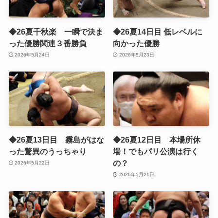
◆26夏千秋楽 一瞬で決ま
◆26夏14日目 低レベルに
った優勝関連３番勝負
向かった優勝
2026年5月24日
2026年5月23日
◆26夏13日目 霧島がはな
◆26夏12日目 本場所休
った驚異のうっちゃり
場！でもパリ公演は行く
の？
2026年5月22日
2026年5月21日