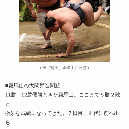
＜照ノ富士、金峰山に圧勝＞
■霧馬山の大関昇進問題
11勝－12勝優勝ときた霧馬山。ここまで５勝２敗
と
微妙な成績になってきた。７日目、正代に前へ出
ら