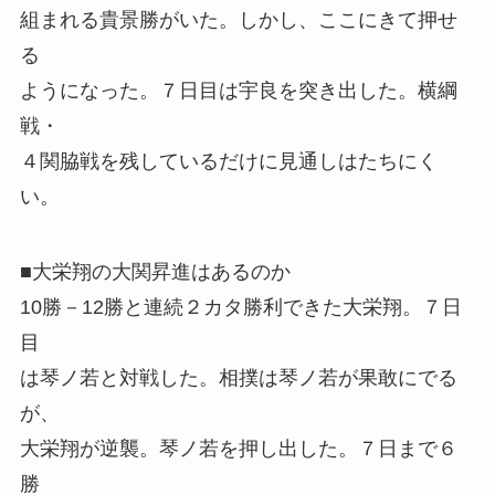
組まれる貴景勝がいた。しかし、ここにきて押せ
る
ようになった。７日目は宇良を突き出した。横綱
戦・
４関脇戦を残しているだけに見通しはたちにく
い。
■大栄翔の大関昇進はあるのか
10勝－12勝と連続２カタ勝利できた大栄翔。７日
目
は琴ノ若と対戦した。相撲は琴ノ若が果敢にでる
が、
大栄翔が逆襲。琴ノ若を押し出した。７日まで６
勝