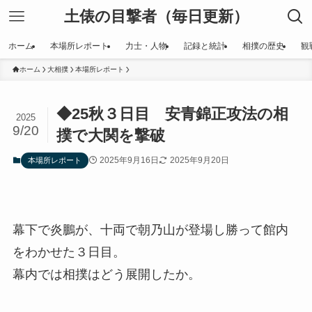
土俵の目撃者（毎日更新）
ホーム
本場所レポート
力士・人物
記録と統計
相撲の歴史
観
ホーム
大相撲
本場所レポート
◆25秋３日目 安青錦正攻法の相
2025
9/20
撲で大関を撃破
2025年9月16日
2025年9月20日
本場所レポート
幕下で炎鵬が、十両で朝乃山が登場し勝って館内
をわかせた３日目。
幕内では相撲はどう展開したか。