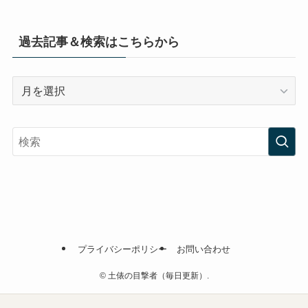
過去記事＆検索はこちらから
過
去
記
事
＆
検
索
は
こ
ち
プライバシーポリシー
お問い合わせ
ら
か
©
土俵の目撃者（毎日更新）.
ら