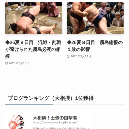
◆26夏９日目 混戦・乱戦
◆26夏８日目 霧島痛恨の
が避けられた霧島必死の相
１敗の影響
撲
2026年5月17日
2026年5月18日
ブログランキング（大相撲）1位獲得