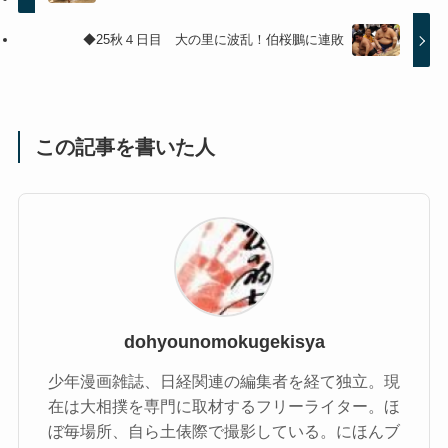
◆25秋４日目 大の里に波乱！伯桜鵬に連敗
この記事を書いた人
dohyounomokugekisya
少年漫画雑誌、日経関連の編集者を経て独立。現
在は大相撲を専門に取材するフリーライター。ほ
ぼ毎場所、自ら土俵際で撮影している。にほんブ