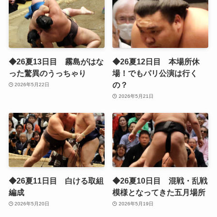
◆26夏13日目 霧島がはな
◆26夏12日目 本場所休
った驚異のうっちゃり
場！でもパリ公演は行く
の？
2026年5月22日
2026年5月21日
◆26夏11日目 白ける取組
◆26夏10日目 混戦・乱戦
編成
模様となってきた五月場所
2026年5月20日
2026年5月19日