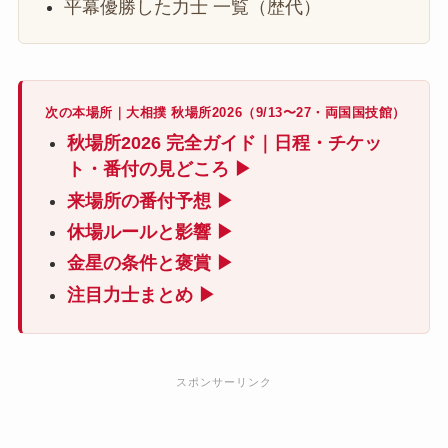
平幕優勝した力士 一覧（歴代）
次の本場所｜大相撲 秋場所2026（9/13〜27・両国国技館）
秋場所2026 完全ガイド｜日程・チケッ
ト・番付の見どころ ▶
来場所の番付予想 ▶
休場ルールと影響 ▶
金星の条件と褒賞 ▶
注目力士まとめ ▶
スポンサーリンク