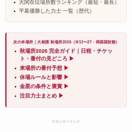
大関在位場所数ランキング（最短・最長）
平幕優勝した力士 一覧（歴代）
次の本場所｜大相撲 秋場所2026（9/13〜27・両国国技館）
秋場所2026 完全ガイド｜日程・チケッ
ト・番付の見どころ ▶
来場所の番付予想 ▶
休場ルールと影響 ▶
金星の条件と褒賞 ▶
注目力士まとめ ▶
スポンサーリンク