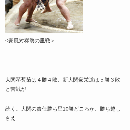
<豪風対稀勢の里戦＞
大関琴奨菊は４勝４敗、新大関豪栄道は５勝３敗
と苦戦が
続く。大関の責任勝ち星10勝どころか、勝ち越し
さえ