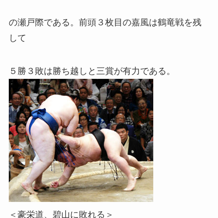
の瀬戸際である。前頭３枚目の嘉風は鶴竜戦を残
して
５勝３敗は勝ち越しと三賞が有力である。
＜豪栄道、碧山に敗れる＞