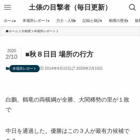
土俵の目撃者（毎日更新）
ホーム
本場所レポート
力士・人物
記録と統計
相撲の歴史
観
ホーム
大相撲
本場所レポート
2020
■秋８日目 場所の行方
2/10
2014年9月22日
2020年2月10日
本場所レポート
白鵬、鶴竜の両横綱が全勝、大関稀勢の里が１敗
で
中日を通過した。優勝はこの３人が最有力候補で