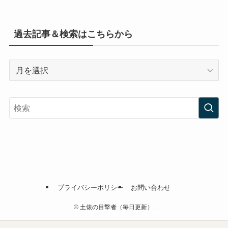
過去記事＆検索はこちらから
過
去
記
事
＆
検
索
は
こ
ち
プライバシーポリシー
お問い合わせ
ら
か
©
土俵の目撃者（毎日更新）.
ら