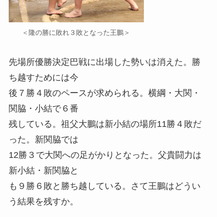
＜隆の勝に敗れ３敗となった王鵬＞
先場所優勝決定巴戦に出場した勢いは消えた。勝
ち越すためには今
後７勝４敗のペースが求められる。横綱・大関・
関脇・小結で６番
残している。祖父大鵬は新小結の場所11勝４敗だ
った。新関脇では
12勝３で大関への足がかりとなった。父貴闘力は
新小結・新関脇と
も９勝６敗と勝ち越している。さて王鵬はどうい
う結果を残すか。