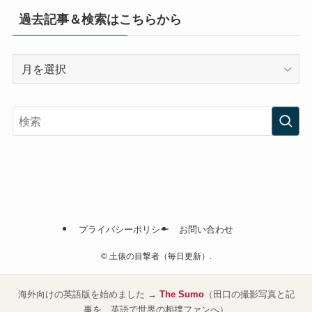
過去記事＆検索はこちらから
過
去
記
事
＆
検
索
は
こ
ち
プライバシーポリシー
お問い合わせ
ら
か
©
土俵の目撃者（毎日更新）.
ら
海外向けの英語版を始めました →
The Sumo
（田口の撮影写真と記
事を、英語で世界の相撲ファンへ）