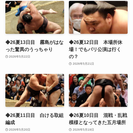
◆26夏13日目 霧島がはな
◆26夏12日目 本場所休
った驚異のうっちゃり
場！でもパリ公演は行く
の？
2026年5月22日
2026年5月21日
◆26夏11日目 白ける取組
◆26夏10日目 混戦・乱戦
編成
模様となってきた五月場所
2026年5月20日
2026年5月19日