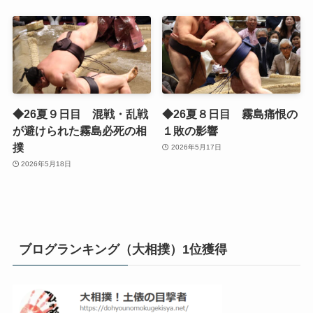
◆26夏９日目 混戦・乱戦
◆26夏８日目 霧島痛恨の
が避けられた霧島必死の相
１敗の影響
撲
2026年5月17日
2026年5月18日
ブログランキング（大相撲）1位獲得