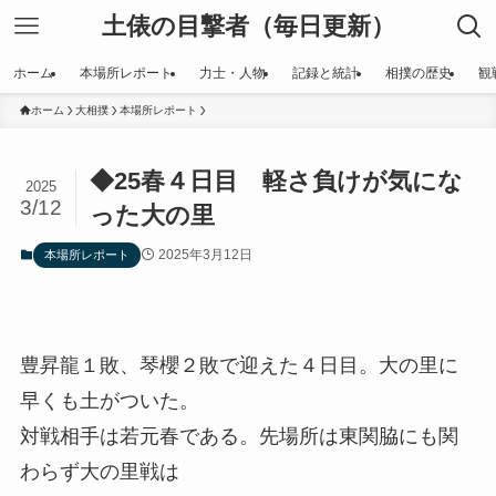
土俵の目撃者（毎日更新）
ホーム
本場所レポート
力士・人物
記録と統計
相撲の歴史
観
ホーム
大相撲
本場所レポート
◆25春４日目 軽さ負けが気にな
2025
3/12
った大の里
2025年3月12日
本場所レポート
豊昇龍１敗、琴櫻２敗で迎えた４日目。大の里に
早くも土がついた。
対戦相手は若元春である。先場所は東関脇にも関
わらず大の里戦は