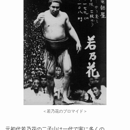
＜若乃花のブロマイド＞
元初代若乃花の二子山は一代で実に多くの