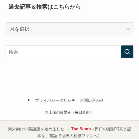
過去記事＆検索はこちらから
過
去
記
事
＆
検
索
は
こ
ち
プライバシーポリシー
お問い合わせ
ら
か
©
土俵の目撃者（毎日更新）.
ら
海外向けの英語版を始めました →
The Sumo
（田口の撮影写真と記
事を、英語で世界の相撲ファンへ）