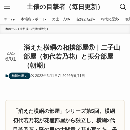
土俵の目撃者（毎日更新）
ホーム
本場所レポート
力士・人物
記録と統計
相撲の歴史
観
ホーム
大相撲
相撲の歴史
消えた横綱の相撲部屋⑤｜二子山
2026
部屋（初代若乃花）と振分部屋
6/01
（朝潮）
2022年3月1日
2026年6月1日
相撲の歴史
「消えた横綱の部屋」シリーズ第5回。横綱
初代若乃花が花籠部屋から独立し、横綱2代
目若乃花・隆の里や大関貴ノ花を育てた二子