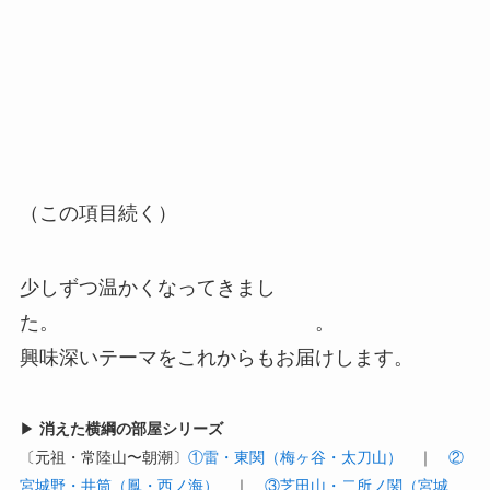
（この項目続く）
少しずつ温かくなってきまし
た。 。
興味深いテーマをこれからもお届けします。
▶
消えた横綱の部屋シリーズ
〔元祖・常陸山〜朝潮〕
①雷・東関（梅ヶ谷・太刀山）
｜
②
宮城野・井筒（鳳・西ノ海）
｜
③芝田山・二所ノ関（宮城