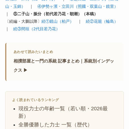
山・玉錦）
｜
④伊勢ヶ濱・立田川（照國・双葉山・鏡里）
｜
⑤二子山・振分（初代若乃花・朝潮）（本稿）
〔続編・大鵬以降〕
続①鏡山（柏戸）
｜
続②花籠（輪島）
｜
続③間垣（2代目若乃花）
あわせて読みたいまとめ
相撲部屋と一門の系統 記事まとめ｜系統別インデッ
クス ▶
よく読まれているランキング
現役力士の年齢一覧（若い順・2026最
新）
全勝優勝した力士 一覧（歴代）