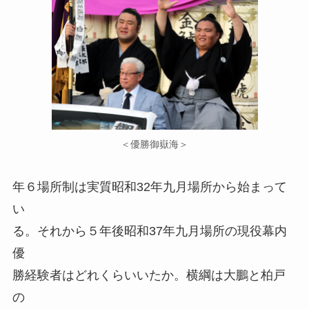
＜優勝御嶽海＞
年６場所制は実質昭和32年九月場所から始まって
い
る。それから５年後昭和37年九月場所の現役幕内
優
勝経験者はどれくらいいたか。横綱は大鵬と柏戸
の