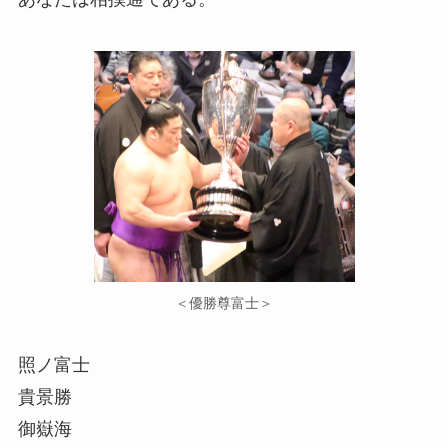
＜優勝尊富士＞
照ノ富士
貴景勝
御嶽海