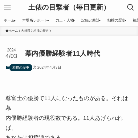
土俵の目撃者（毎日更新）
ホーム
本場所レポート
力士・人物
記録と統計
相撲の歴史
観
ホーム
大相撲
相撲の歴史
2024
幕内優勝経験者11人時代
4/03
2024年4月3日
相撲の歴史
尊富士の優勝で11人になったものがある。それは
幕
内優勝経験者の現役数である。11人あげられれ
ば、
あなたは相撲通である。