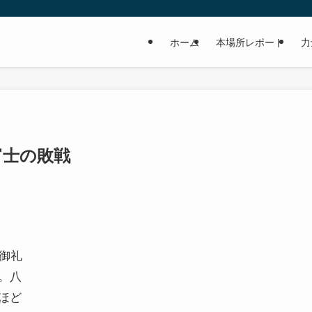
ホーム
本場所レポート
力
富士の敗戦
御礼
。八
ほど