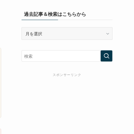
過去記事＆検索はこちらから
過
去
記
事
＆
検
索
スポンサーリンク
は
こ
ち
ら
か
ら