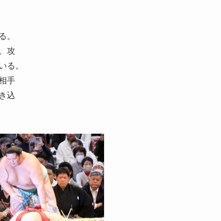
る。
。攻
いる。
相手
き込