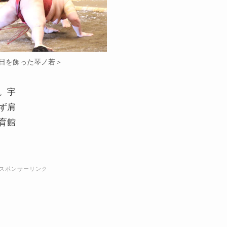
日を飾った琴ノ若＞
。宇
ず肩
育館
スポンサーリンク