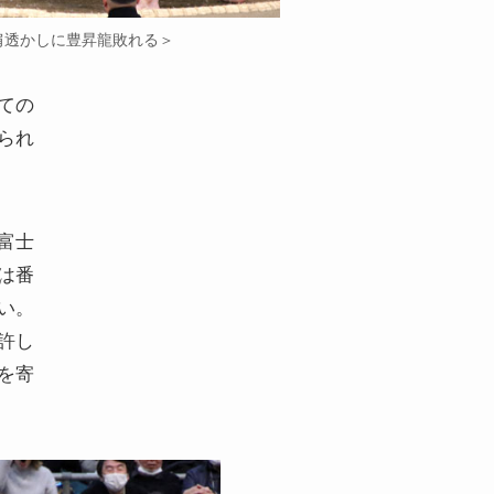
肩透かしに豊昇龍敗れる＞
ての
られ
富士
は番
い。
許し
を寄