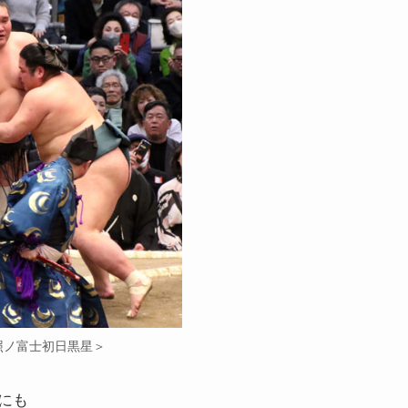
照ノ富士初日黒星＞
にも