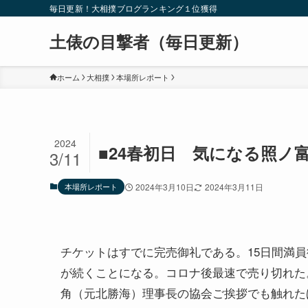
毎日更新！大相撲ブログランキング１位獲得
土俵の目撃者（毎日更新）
ホーム
大相撲
本場所レポート
2024
■24春初日 気になる照ノ
3/11
本場所レポート
2024年3月10日
2024年3月11日
チケットはすでに完売御礼である。15日間満員
が続くことになる。コロナ後最速で売り切れた
角（元北勝海）理事長の協会ご挨拶でも触れた