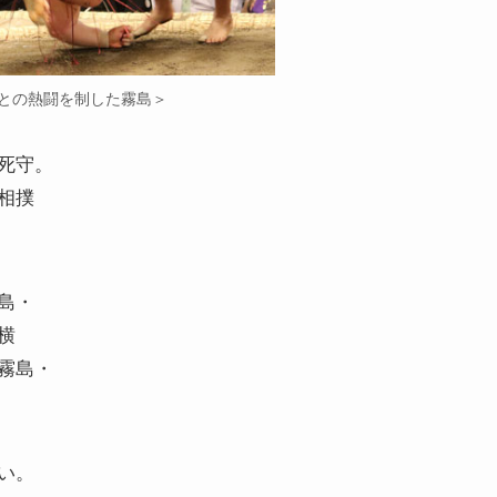
との熱闘を制した霧島＞
死守。
相撲
島・
横
霧島・
い。