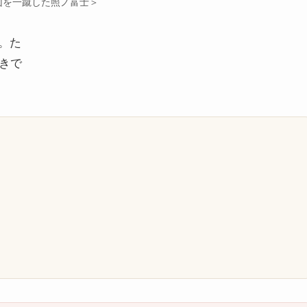
山を一蹴した照ノ富士＞
。た
きで
）
）