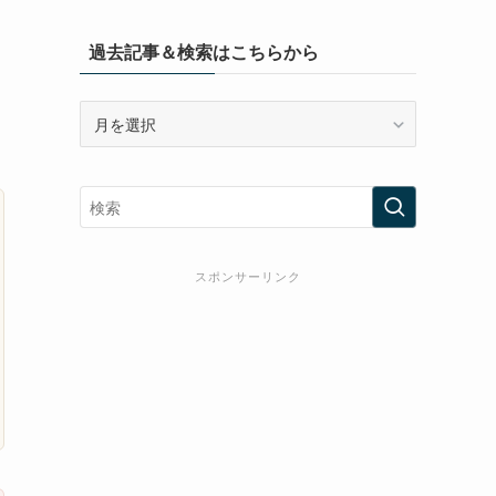
過去記事＆検索はこちらから
過
去
記
事
＆
検
索
スポンサーリンク
は
こ
ち
ら
か
ら