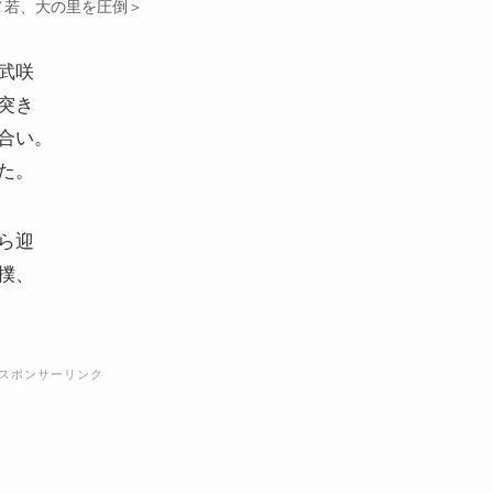
ノ若、大の里を圧倒＞
武咲
突き
合い。
た。
ら迎
撲、
スポンサーリンク