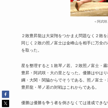
＜阿武咲
２敗豊昇龍は大栄翔をつかまえ問題なく２敗を
同じく２敗の照ノ富士は金峰山を相手に万全の
を取った。
星を整理すると１敗琴ノ若。２敗照ノ富士・霧
豊昇・阿武咲・大の里となった。優勝はやはり
綱・大関・関脇からでそうである。照ノ富士・
豊昇龍・琴ノ若の対戦はこれからである。
優勝は優勝を争う者を倒さなくては達成できな