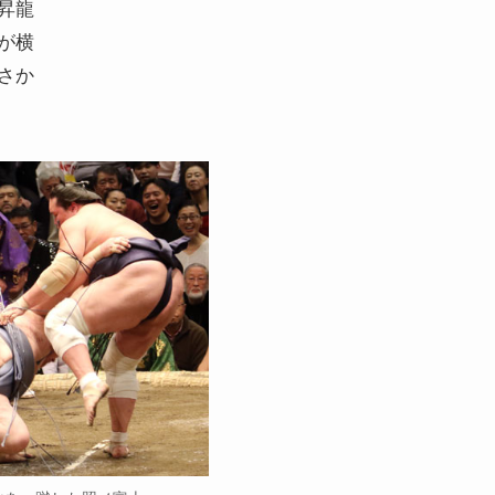
昇龍
が横
さか