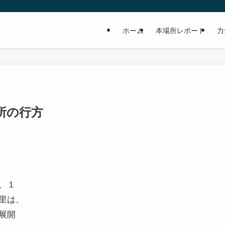
ホーム
本場所レポート
力
場所の行方
、１
里は、
展開