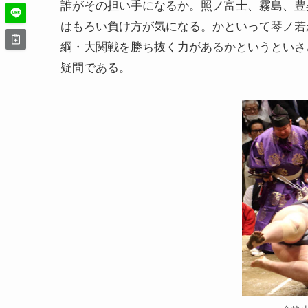
誰がその担い手になるか。照ノ富士、霧島、豊
はもろい負け方が気になる。かといって琴ノ若
綱・大関戦を勝ち抜く力があるかというといさ
疑問である。