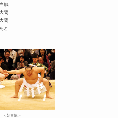
白鵬
大関
大関
あと
＜朝青龍＞