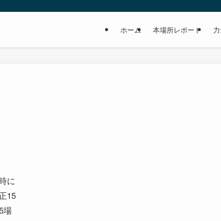
ホーム
本場所レポート
力
時に
15
5場