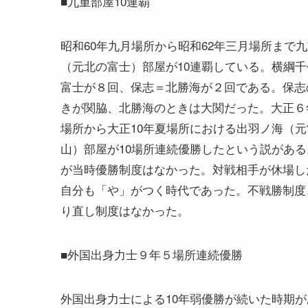
■九重部屋10連覇
昭和60年九月場所から昭和62年三月場所まで
（元北の富士）部屋が10連覇している。横綱千
富士が８回、保志＝北勝海が２回である。保志
きが関脇、北勝海のときは大関だった。大正６
場所から大正10年夏場所における出羽ノ海（元
山）部屋が10場所連続優勝したという説がある
が当時優勝制度はなかった。対戦相手が休場し
自分も「や」がつく時代であった。不戦勝制度
り直し制度はなかった。
■外国出身力士９年５場所連続優勝
外国出身力士による10年弱優勝が続いた時期が