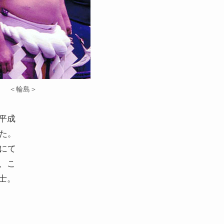
＜輪島＞
平成
た。
にて
、こ
士。