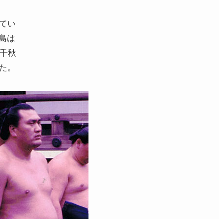
てい
島は
、千秋
た。