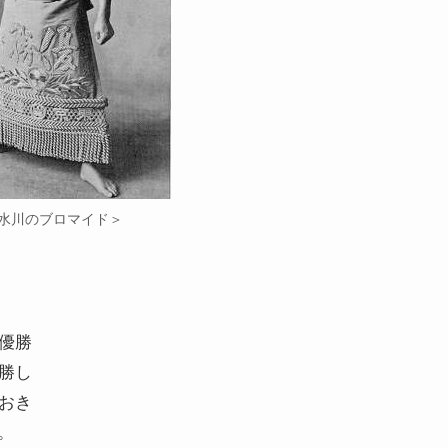
水川のブロマイド＞
優勝
勝し
おき
。