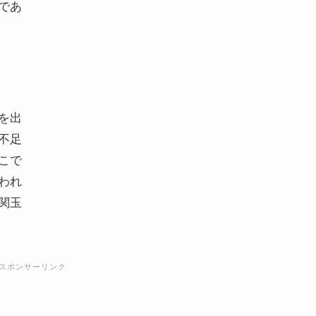
であ
を出
不足
こで
われ
関玉
スポンサーリンク