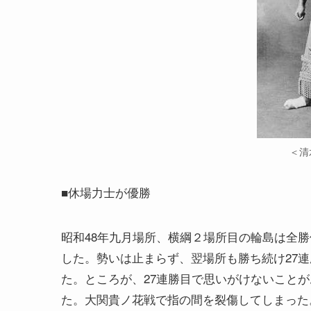
＜清
■休場力士が優勝
昭和48年九月場所、横綱２場所目の輪島は全勝
した。勢いは止まらず、翌場所も勝ち続け27連
た。ところが、27連勝目で思いがけないことが
た。大関貴ノ花戦で指の間を裂傷してしまった