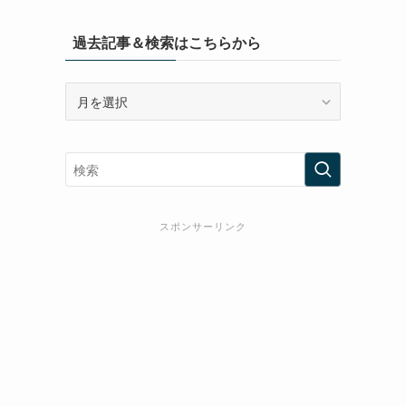
過去記事＆検索はこちらから
過
去
記
事
＆
検
索
スポンサーリンク
は
こ
ち
ら
か
ら