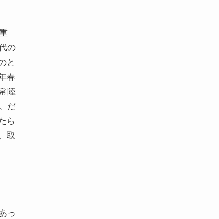
九重
代の
のと
年春
常陸
。だ
たら
、取
あっ