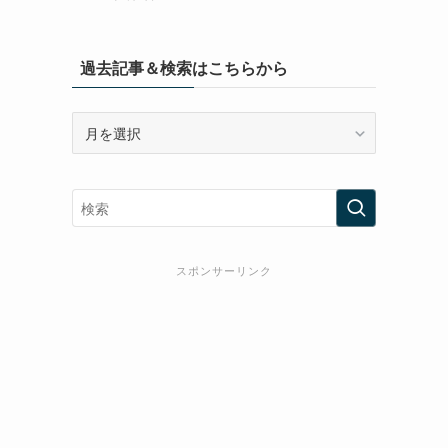
過去記事＆検索はこちらから
過
去
記
事
＆
検
索
スポンサーリンク
は
こ
ち
ら
か
ら