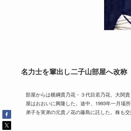
名力士を輩出し二子山部屋へ改称
部屋からは横綱貴乃花・３代目若乃花、大関貴
屋はおおいに興隆した。途中、1993年一月場
弟子を実弟の元貴ノ花の藤島に託した。株も交