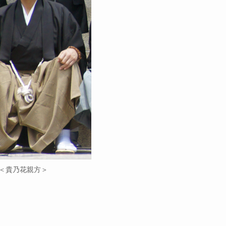
＜貴乃花親方＞