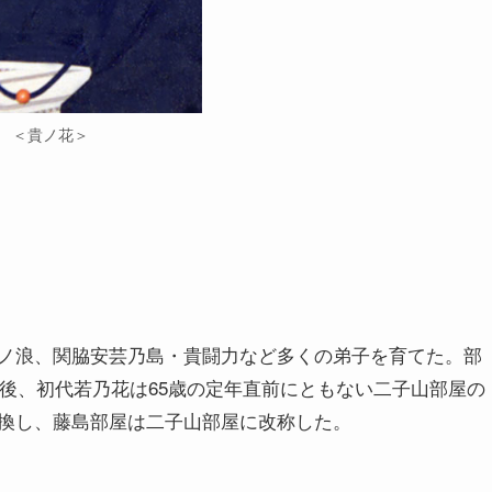
＜貴ノ花＞
ノ浪、関脇安芸乃島・貴闘力など多くの弟子を育てた。部
所後、初代若乃花は65歳の定年直前にともない二子山部屋の
換し、藤島部屋は二子山部屋に改称した。