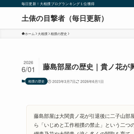
毎日更新！大相撲ブログランキング１位獲得
土俵の目撃者（毎日更新）
ホーム
大相撲
相撲の歴史
2026
藤島部屋の歴史｜貴ノ花が
6/01
相撲の歴史
2023年3月7日
2026年6月1日
藤島部屋は大関貴ノ花が引退後に二子山部
ら「いじめと工作相撲の禁止」という二つ
綱貴乃花や大関貴ノ浪ら多くの関取を育て、