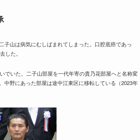
承
二子山は病気にむしばまれてしまった。口腔底癌であっ
死去した。
継いでいた。二子山部屋を一代年寄の貴乃花部屋へと名称変
中野にあった部屋は途中江東区に移転している（2023年