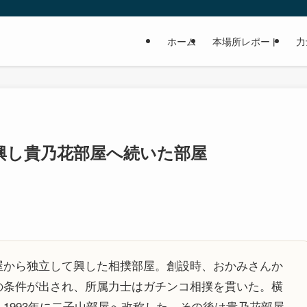
ホーム
本場所レポート
力
興し貴乃花部屋へ続いた部屋
屋から独立して興した相撲部屋。創設時、おかみさんか
の条件が出され、所属力士はガチンコ相撲を貫いた。横
1993年に二子山部屋へ改称した。その後は貴乃花部屋