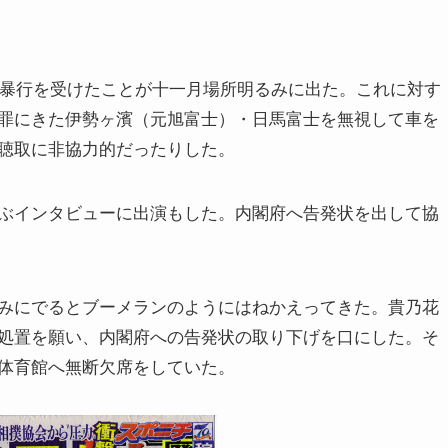
ら暴行を受けたことが十一月場所明るみに出た。これに対す
罪にきた伊勢ヶ濱（元旭富士）・日馬富士を無視して車を
聴取に非協力的だったりした。
ぶインタビューに出演もした。内閣府へ告発状を出して協
みにでるとブーメランのようにはねかえってきた。貴乃花
処置を願い、内閣府への告発状の取り下げを口にした。そ
体育館へ無断欠席をしていた。