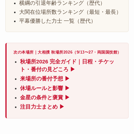
横綱の引退年齢ランキング（歴代）
大関在位場所数ランキング（最短・最長）
平幕優勝した力士 一覧（歴代）
次の本場所｜大相撲 秋場所2026（9/13〜27・両国国技館）
秋場所2026 完全ガイド｜日程・チケッ
ト・番付の見どころ ▶
来場所の番付予想 ▶
休場ルールと影響 ▶
金星の条件と褒賞 ▶
注目力士まとめ ▶