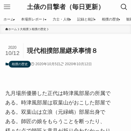
土俵の目撃者（毎日更新）
ホーム
本場所レポート
力士・人物
記録と統計
相撲の歴史
観
ホーム
大相撲
相撲の歴史
2020
現代相撲部屋継承事情８
10/12
2020年10月5日
2020年10月12日
相撲の歴史
九月場所優勝した正代は時津風部屋の所属で
ある。時津風部屋は双葉山がおこした部屋で
ある。双葉山は立浪（元緑嶋）部屋出身で
ある。師匠の娘をもらうことを断ったり、
様々な点で師匠と意見が折り合わなかったり