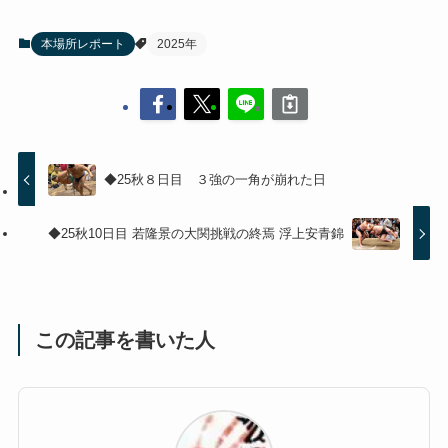
本場所レポート
2025年
◆25秋８日目 ３強の一角が崩れた日
◆25秋10日目 若隆景の大関挑戦の終焉 浮上安青錦
この記事を書いた人