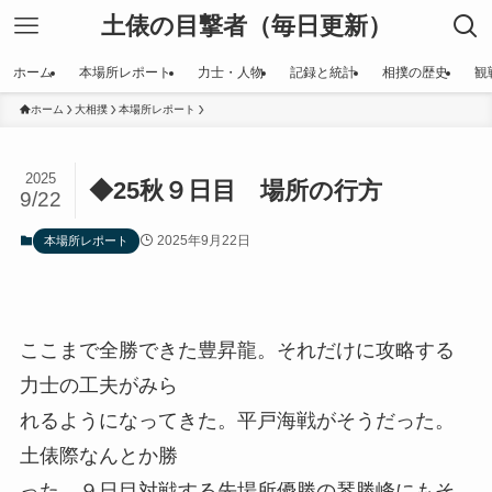
土俵の目撃者（毎日更新）
ホーム
本場所レポート
力士・人物
記録と統計
相撲の歴史
観
ホーム
大相撲
本場所レポート
2025
◆25秋９日目 場所の行方
9/22
2025年9月22日
本場所レポート
ここまで全勝できた豊昇龍。それだけに攻略する
力士の工夫がみら
れるようになってきた。平戸海戦がそうだった。
土俵際なんとか勝
った。９日目対戦する先場所優勝の琴勝峰にもそ