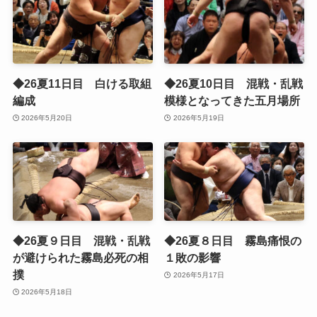
◆26夏11日目 白ける取組
◆26夏10日目 混戦・乱戦
編成
模様となってきた五月場所
2026年5月20日
2026年5月19日
◆26夏９日目 混戦・乱戦
◆26夏８日目 霧島痛恨の
が避けられた霧島必死の相
１敗の影響
撲
2026年5月17日
2026年5月18日