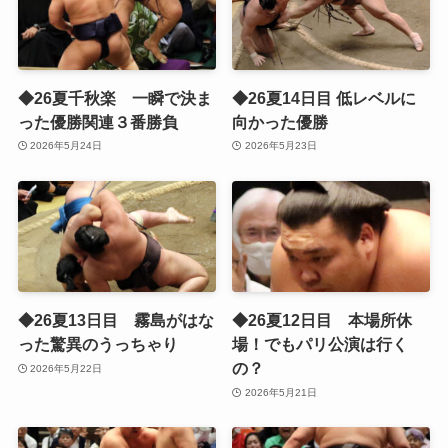
◆26夏千秋楽 一瞬で決ま
◆26夏14日目 低レベルに
った優勝関連３番勝負
向かった優勝
2026年5月24日
2026年5月23日
◆26夏13日目 霧島がはな
◆26夏12日目 本場所休
った驚異のうっちゃり
場！でもパリ公演は行く
の？
2026年5月22日
2026年5月21日