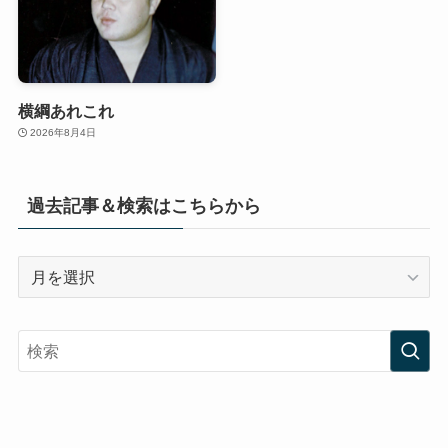
横綱あれこれ
2026年8月4日
過去記事＆検索はこちらから
過
去
記
事
＆
検
索
は