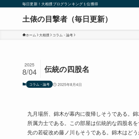
毎日更新！大相撲ブログランキング１位獲得
土俵の目撃者（毎日更新）
ホーム
大相撲
コラム・論考
2025
伝統の四股名
8/04
コラム・論考
2025年8月4日
九月場所、錦木が幕内に復帰しそうである。錦
所属力士である。この部屋は伝統的な四股名を
先の若碇改め藤ノ川もそうである。錦木はどう