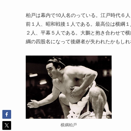
柏戸は幕内で10人名のっている。江戸時代６
前１人、昭和戦後１人である。最高位は横綱１
２人、平幕５人である。大鵬と抱き合わせで横
綱の四股名になって後継者が失われたかもしれ
横綱柏戸