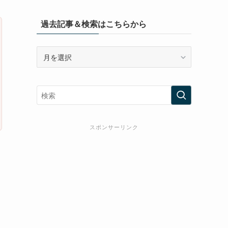
過去記事＆検索はこちらから
過
去
記
事
＆
検
索
スポンサーリンク
は
こ
ち
ら
か
ら