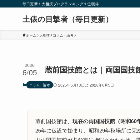
毎日更新！大相撲ブログランキング１位獲得
土俵の目撃者（毎日更新）
ホーム
大相撲
コラム・論考
2026
蔵前国技館とは｜両国国技
6/05
コラム・論考
2025年6月13日
2026年6月5日
蔵前国技館は、
現在の両国国技館（昭和60
25年に仮設で始まり、昭和29年秋場所に完成
旧両国国技館が占領軍に接収されたため、