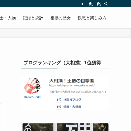
士・人物
記録と統計
相撲の歴史
観戦と楽しみ方
ブログランキング（大相撲）1位獲得
】