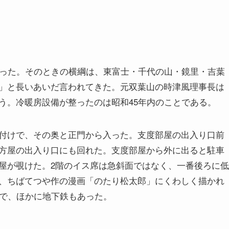
だった。そのときの横綱は、東富士・千代の山・鏡里・吉葉
」と長いあいだ言われてきた。元双葉山の時津風理事長は
う。冷暖房設備が整ったのは昭和45年内のことである。
付けで、その奥と正門から入った。支度部屋の出入り口前
方屋の出入り口にも回れた。支度部屋から外に出ると駐車
屋が覗けた。2階のイス席は急斜面ではなく、一番後ろに低
、ちばてつや作の漫画「のたり松太郎」にくわしく描かれ
分で、ほかに地下鉄もあった。