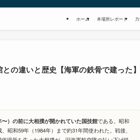
ホーム
本場所レポート
力
館との違いと歴史【海軍の鉄骨で建った
である。昭和
年〜）の前に大相撲が開かれていた国技館
、昭和59年（1984年）まで約31年間使われた。戦後、
開催場所を失った大相撲が、旧海軍航空隊の払い下げ鉄