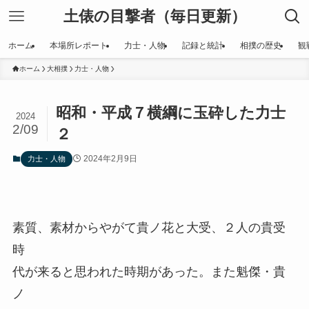
土俵の目撃者（毎日更新）
ホーム
本場所レポート
力士・人物
記録と統計
相撲の歴史
観
ホーム
大相撲
力士・人物
昭和・平成７横綱に玉砕した力士
2024
2/09
２
2024年2月9日
力士・人物
素質、素材からやがて貴ノ花と大受、２人の貴受
時
代が来ると思われた時期があった。また魁傑・貴
ノ