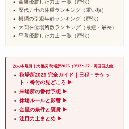
全勝優勝した力士 一覧（歴代）
歴代力士の体重ランキング（重い順）
横綱の引退年齢ランキング（歴代）
大関在位場所数ランキング（最短・最長）
平幕優勝した力士 一覧（歴代）
次の本場所｜大相撲 秋場所2026（9/13〜27・両国国技館）
秋場所2026 完全ガイド｜日程・チケッ
ト・番付の見どころ ▶
来場所の番付予想 ▶
休場ルールと影響 ▶
金星の条件と褒賞 ▶
注目力士まとめ ▶