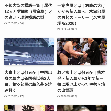
不知火型の横綱一覧｜歴代
一意虎風とは｜右膝の大け
12人と雲龍型（雲竜型）と
がから新入幕へ、木瀬部屋
の違い・現役横綱の型
の再起ストーリー（名古屋
場所2026）
2026年6月30日
2026年6月27日
大青山とは何者か｜中国出
義ノ富士とは何者か｜熊本
身の幕内は蒼国来以来2人
発・新入幕から1年で新三
目、荒汐部屋の新入幕を読
役に駆け上がった伊勢ヶ濱
み解く
の出世頭
2026年6月27日
2026年6月27日