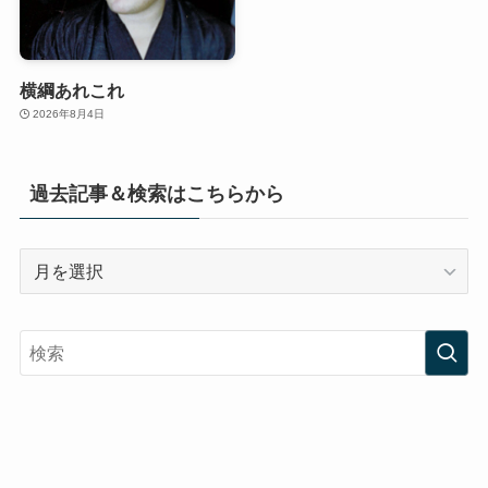
横綱あれこれ
2026年8月4日
過去記事＆検索はこちらから
過
去
記
事
＆
検
索
は
こ