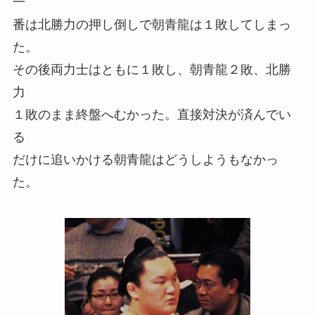
一
番は北勝力の押し倒しで朝青龍は１敗してしまっ
た。
その後両力士はともに１敗し、朝青龍２敗、北勝
力
１敗のまま終盤へむかった。直接対決が済んでい
る
だけに追いかける朝青龍はどうしようもなかっ
た。