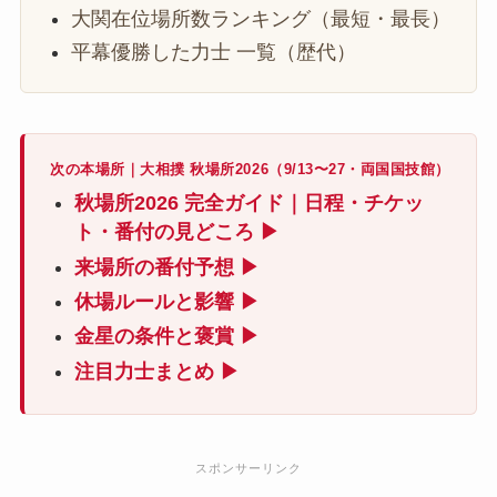
大関在位場所数ランキング（最短・最長）
平幕優勝した力士 一覧（歴代）
次の本場所｜大相撲 秋場所2026（9/13〜27・両国国技館）
秋場所2026 完全ガイド｜日程・チケッ
ト・番付の見どころ ▶
来場所の番付予想 ▶
休場ルールと影響 ▶
金星の条件と褒賞 ▶
注目力士まとめ ▶
スポンサーリンク