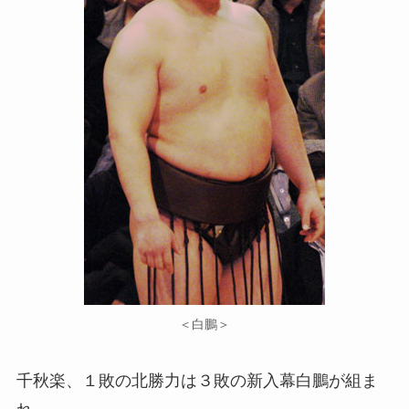
＜白鵬＞
千秋楽、１敗の北勝力は３敗の新入幕白鵬が組ま