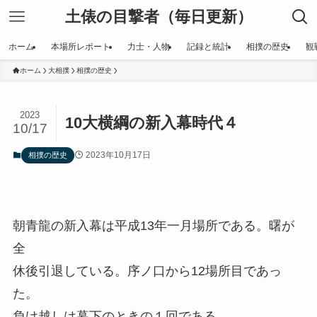
土俵の目撃者（毎日更新）
ホーム
本場所レポート
力士・人物
記録と統計
相撲の歴史
観
ホーム
大相撲
相撲の歴史
2023
10大横綱の新入幕時代４
10/17
2023年10月17日
相撲の歴史
朝青龍の新入幕は平成13年一月場所である。曙が
全
休後引退している。序ノ口から12場所目であっ
た。
負け越しは幕下のときの１回である。